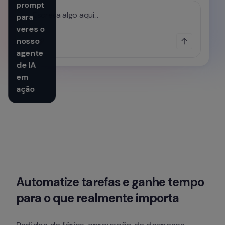
prompt 
Escreva algo aqui...
para 
veres o 
nosso 
agente 
de IA 
em 
ação
Automatize tarefas e ganhe tempo 
para o que realmente importa