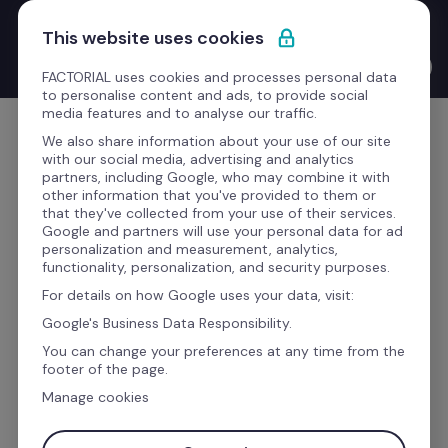
Saltar para o conteúdo
Novo Product Launches with the CEO: o Bernat Farrero 
This website uses cookies
finalmente fala a tua língua. Literalmente — graças à IA.
Ver o vídeo →
FACTORIAL uses cookies and processes personal data
to personalise content and ads, to provide social
media features and to analyse our traffic.
Comece grátis
We also share information about your use of our site
with our social media, advertising and analytics
partners, including Google, who may combine it with
other information that you've provided to them or
that they've collected from your use of their services.
A IA transformou-nos. Veja como.
Google and partners will use your personal data for ad
personalization and measurement, analytics,
functionality, personalization, and security purposes.
O software de gestão que 
For details on how Google uses your data, visit:
reúne tudo o que precisa 
Google's Business Data Responsibility.
para gerir a sua equipa.
You can change your preferences at any time from the
footer of the page.
Manage cookies
A Factorial é o software de gestão empresarial 