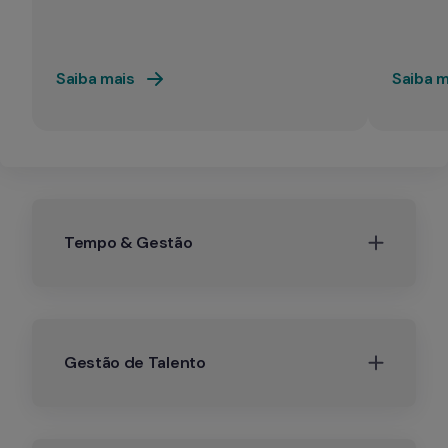
Saiba mais
Saiba m
Tempo & Gestão
Gestão de Talento