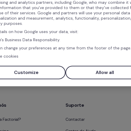
ising and analytics partners, including Google, who may combine it 
information that you've provided to them or that they've collected
se of their services. Google and partners will use your personal data
ns
alization and measurement, analytics, functionality, personalization
ty purposes.
tails on how Google uses your data, visit:
's Business Data Responsibility.
n change your preferences at any time from the footer of the page
e cookies
Marque uma demonst
Customize
Allow all
gratuita
nós
Suporte
a Factorial?
Contactar