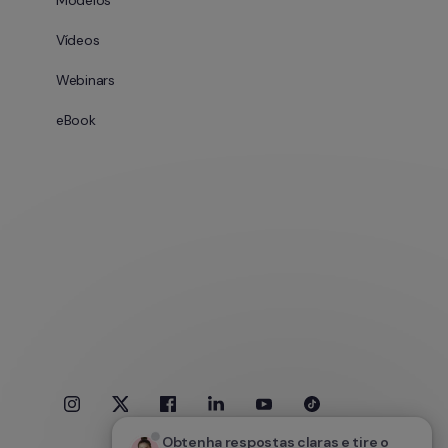
Modelos
Vídeos
Webinars
eBook
Obtenha respostas claras e tire o 