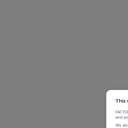
This
FACTOR
and ad
We als