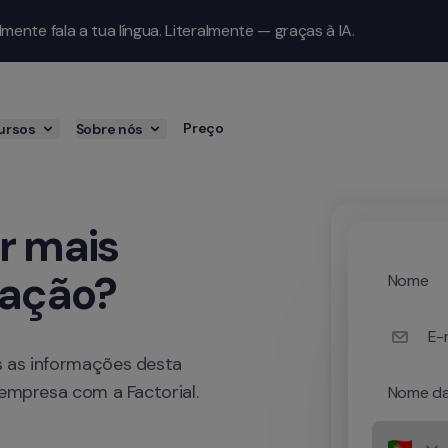
ente fala a tua língua. Literalmente — graças à IA.
Preço
ursos
Sobre nós
r mais 
ração?
Nome
E-m
 as informações desta 
 empresa com a Factorial.
Nome da