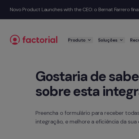
Saltar para o conteúdo
Novo Product Launches with the CEO: o Bernat Farrero finalm
Produto
Soluções
Rec
Gostaria de sabe
sobre esta integ
Preencha o formulário para receber todas
integração, e melhore a eficiência da sua