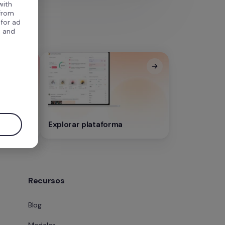
with
 from
 for ad
, and
.
ração 
Explorar plataforma
Recursos
Blog