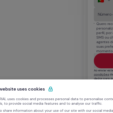
Quero rec
personali
perfil, po
SMS ou cha
agentes de
suas prefe
momento
Ao enviar este
condições
 d
dados para ge
Para mais inf
direitos ao a
 website uses cookies
Privacidade
.
IAL uses cookies and processes personal data to personalise cont
s, to provide social media features and to analyse our traffic.
o share information about your use of our site with our social media