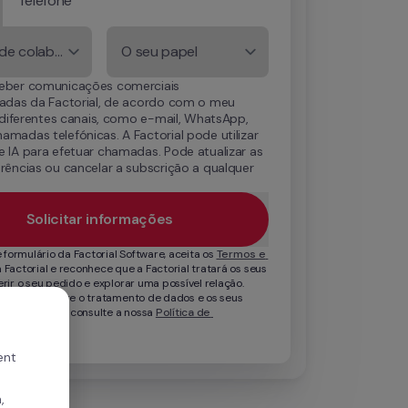
Telefone
Número de colaboradores
O seu papel
eber comunicações comerciais 
zadas da Factorial, de acordo com o meu 
r diferentes canais, como e-mail, WhatsApp, 
madas telefónicas. A Factorial pode utilizar 
 IA para efetuar chamadas. Pode atualizar as 
rências ou cancelar a subscrição a qualquer 
.
Solicitar informações
 formulário da Factorial Software, aceita os 
Termos e 
a Factorial e reconhece que a Factorial tratará os seus 
rir o seu pedido e explorar uma possível relação. 
ormações sobre o tratamento de dados e os seus 
brigo do RGPD, consulte a nossa 
Política de 
ent
,