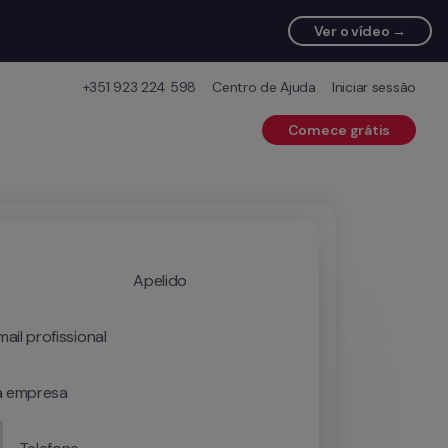
Ver o vídeo →
+351 923 224 598
Centro de Ajuda
Iniciar sessão
Comece grátis
Apelido
ail profissional
 empresa