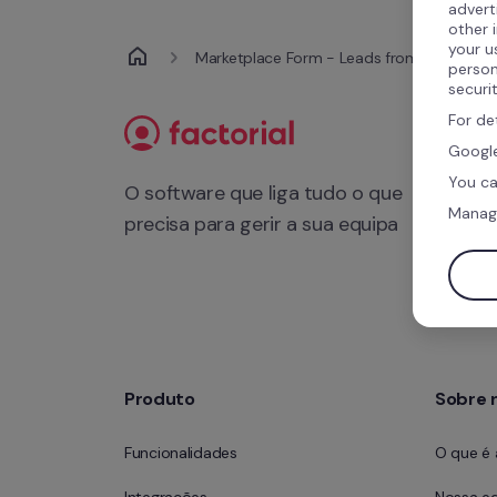
advert
other 
your u
Marketplace Form - Leads from Integratio
person
securi
For de
Google
You ca
O software que liga tudo o que 
Manag
precisa para gerir a sua equipa
Produto
Sobre 
Funcionalidades
O que é 