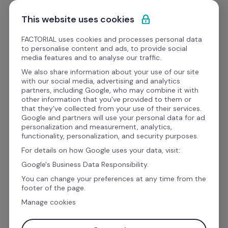
Saltar para o conteúdo
Comece grátis
This website uses cookies
FACTORIAL uses cookies and processes personal data
to personalise content and ads, to provide social
Factorial Academy
media features and to analyse our traffic.
We also share information about your use of our site
with our social media, advertising and analytics
Desempenho da equipa
partners, including Google, who may combine it with
other information that you've provided to them or
A Formação e 
that they've collected from your use of their services.
Google and partners will use your personal data for ad
Desenvolvimento de 
personalization and measurement, analytics,
functionality, personalization, and security purposes.
Recursos Humanos nas 
For details on how Google uses your data, visit:
Empresas [Factorial 
Google's Business Data Responsibility.
You can change your preferences at any time from the
Academy]
footer of the page.
Manage cookies
Mais do que um software, a Factorial é 