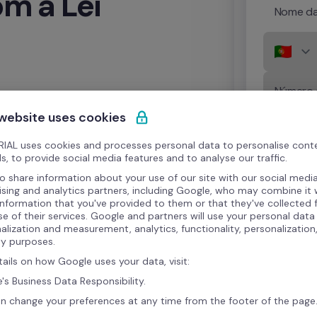
m a Lei
Nome da
igação legal
 com datas-
ara as organizações que 
 website uses cookies
Quero rec
personali
 entram em vigor as 
perfil, po
IAL uses cookies and processes personal data to personalise cont
lto risco e o tempo 
SMS ou cha
s, to provide social media features and to analyse our traffic.
agentes de
6 meses. 

o share information about your use of our site with our social media
suas prefe
ising and analytics partners, including Google, who may combine it 
momento
information that you've provided to them or that they've collected
-nos pelos requisitos 
se of their services. Google and partners will use your personal data
alization and measurement, analytics, functionality, personalization
 implementar
: desde a 
ty purposes.
Ao enviar este
 de risco, às formações 
condições
 d
tails on how Google uses your data, visit:
dados para ge
as políticas internas que 
's Business Data Responsibility.
Para mais inf
direitos ao a
n change your preferences at any time from the footer of the page
Privacidade
.