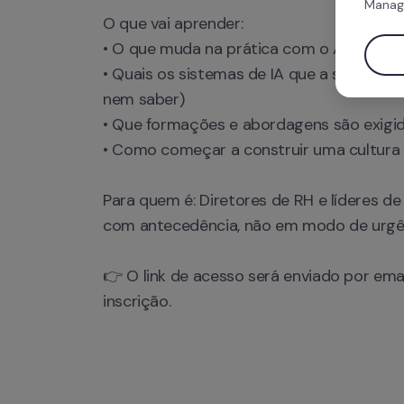
Manag
O que vai aprender: 

• O que muda na prática com o AI Act, e 
• Quais os sistemas de IA que a sua empre
nem saber) 

• Que formações e abordagens são exigidas
• Como começar a construir uma cultura d
Para quem é: Diretores de RH e líderes de
com antecedência, não em modo de urgên
👉 O link de acesso será enviado por ema
inscrição.