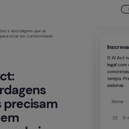
ções e abordagens que as 
para estar em conformidade 
Inscreva
O AI Act 
legal com 
[Webinar 📖] AI Act: 
concretas
tempo. Pre
rdagens 
webinar.
 precisam 
Nome
 em 
E-m