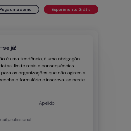
Peça uma demo
Experimente Grátis
-se já!
não é uma tendência, é uma obrigação
datas-limite reais e consequências
 para as organizações que não agirem a
encha o formulário e inscreva-se neste
Apelido
ail profissional