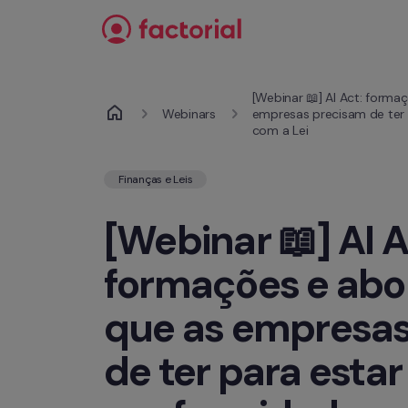
Saltar para o conteúdo
[Webinar 📖] AI Act: forma
Webinars
empresas precisam de ter 
com a Lei
Finanças e Leis
formações e abo
que as empresas
de ter para estar