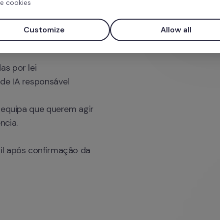
e cookies
quando 

Customize
Allow all
sa já usa (e que pode 
 por lei 

e IA responsável 

 equipa que querem agir 
cia.

il após confirmação da 