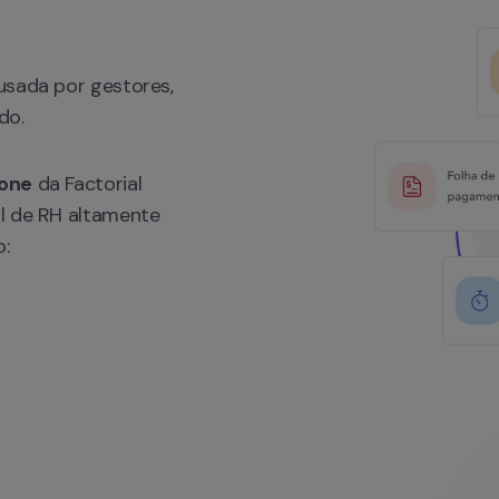
usada por gestores, 
do. 
-one
 da Factorial 
l de RH altamente 
: