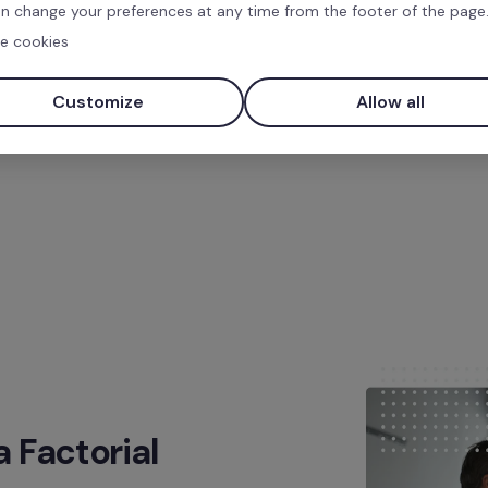
especialista em Inovação.
n change your preferences at any time from the footer of the page
começou há mais de 10 an
e cookies
Mentorias. O seu foco é n
orientadas para a 
criativ
Customize
Allow all
Factorial 