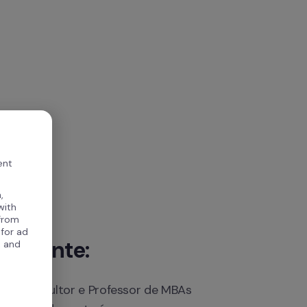
ent
,
with
 from
 for ad
estrante: 
, and
ker, Consultor e Professor de MBAs 