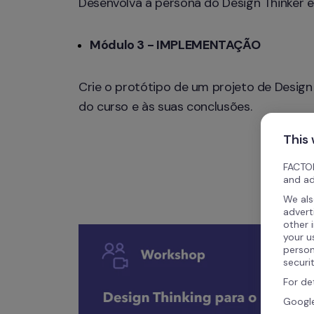
Desenvolva a 
persona
 do Design Thinker e
Módulo 3 - IMPLEMENTAÇÃO
Crie o protótipo de um projeto de Design 
do curso e às suas conclusões.
This
FACTOR
and ad
We als
advert
other 
your u
person
securi
For de
Google