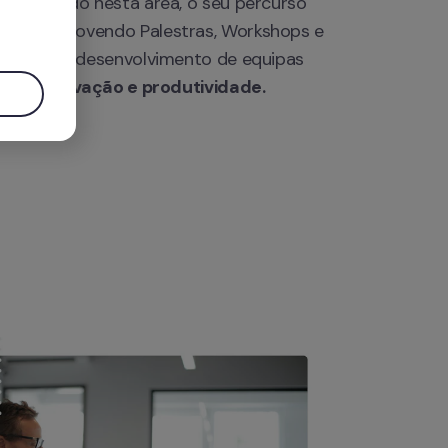
 Doutorado nesta área, o seu percurso 
.
os, promovendo Palestras, Workshops e 
o apoio e desenvolvimento de equipas 
idade, inovação e produtividade.