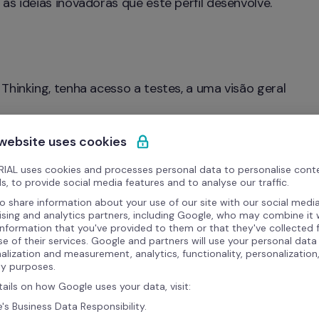
 as ideias inovadoras que este perfil desenvolve.
Thinking, tenha acesso a testes, a uma visão geral 
 website uses cookies
IAL uses cookies and processes personal data to personalise cont
s, to provide social media features and to analyse our traffic.
o share information about your use of our site with our social media
ising and analytics partners, including Google, who may combine it 
information that you've provided to them or that they've collected
se of their services. Google and partners will use your personal data
Conheça o Pal
alization and measurement, analytics, functionality, personalization
ty purposes.
tails on how Google uses your data, visit:
Alexandre Garcia
 é Spea
's Business Data Responsibility.