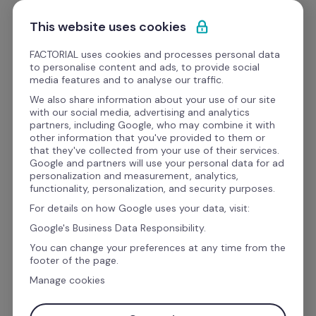
Saltar para o conteúdo
Comece grátis
This website uses cookies
FACTORIAL uses cookies and processes personal data
to personalise content and ads, to provide social
Webinars
media features and to analyse our traffic.
We also share information about your use of our site
with our social media, advertising and analytics
Operações
partners, including Google, who may combine it with
other information that you've provided to them or
[⭐ LiveDemo] Como 
that they've collected from your use of their services.
Google and partners will use your personal data for ad
Superar os Maiores 
personalization and measurement, analytics,
functionality, personalization, and security purposes.
Desafios da Hotelaria
For details on how Google uses your data, visit:
Google's Business Data Responsibility.
You can change your preferences at any time from the
📅 
10 de março
 | 🕝 
14h30
footer of the page.
Manage cookies
Simplifique a Gestão de Pessoas.Participe na 