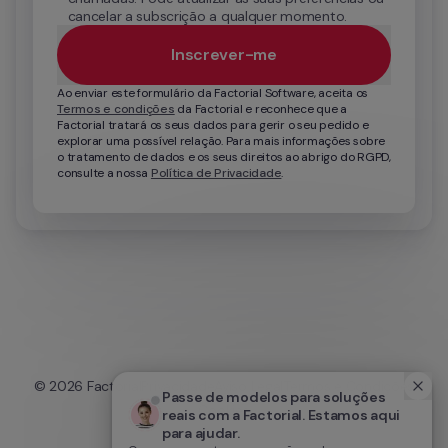
cancelar a subscrição a qualquer momento.
Inscrever-me
Ao enviar este formulário da Factorial Software, aceita os 
Termos e condições
 da Factorial e reconhece que a 
Factorial tratará os seus dados para gerir o seu pedido e 
explorar uma possível relação. Para mais informações sobre 
o tratamento de dados e os seus direitos ao abrigo do RGPD, 
consulte a nossa 
Política de Privacidade
.
© 
2026
 Factorial
Privacidade
Aviso Legal
Termos e Condições
Passe de modelos para soluções 
Cookies
reais com a Factorial. Estamos aqui 
para ajudar.