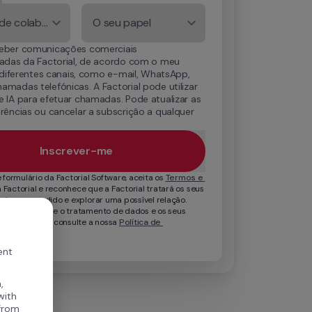
Número de colaboradores
O seu papel
eber comunicações comerciais 
zadas da Factorial, de acordo com o meu 
r diferentes canais, como e-mail, WhatsApp, 
madas telefónicas. A Factorial pode utilizar 
 IA para efetuar chamadas. Pode atualizar as 
rências ou cancelar a subscrição a qualquer 
.
Inscrever-me
 formulário da Factorial Software, aceita os 
Termos e 
a Factorial e reconhece que a Factorial tratará os seus 
rir o seu pedido e explorar uma possível relação. 
ormações sobre o tratamento de dados e os seus 
brigo do RGPD, consulte a nossa 
Política de 
ent
,
with
 from