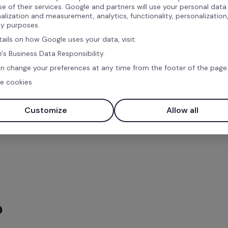
a Factorial pode ajudar 
se of their services. Google and partners will use your personal data
essamento de 
alization and measurement, analytics, functionality, personalization
ty purposes.
atórios em minutos. 
tails on how Google uses your data, visit:
's Business Data Responsibility.
r nesta demonstração 
n change your preferences at any time from the footer of the page
e cookies
Customize
Allow all
o