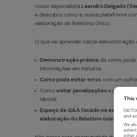
nosso especialista 
Leandro Delgado (Sen
e descubra como a nossa plataforma conse
elaboração do Relatório Único.
O que vai aprender nesta demonstração a
Demonstração prática
 de como pode e
informações em minutos
Como pode evitar erros 
com um softw
Como 
evitar penalizações 
e garantir a
This
laboral
Espaço de Q&A focado na exportação 
FACTOR
and ad
elaboração do Relatório único.
We als
advert
other 