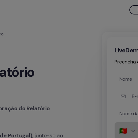
co
LiveDemo
Preencha o
tório 
Nome
E-m
oração do Relatório 
Nome da
de Portugal)
, junte-se ao 