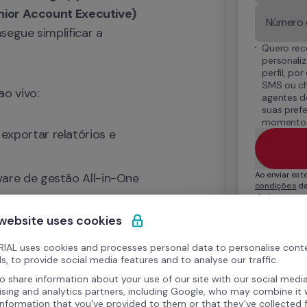
ior Account Executive)
gue simplificar a 
Quero rec
personali
perfil, po
SMS ou cha
o vivo:
agentes de
suas prefe
momento
xportar relatórios e 
Ao enviar este
are de gestão All-in-One
condições
 d
dados para ge
 conformidade fiscal e 
Para mais inf
 website uses cookies
direitos ao a
Privacidade
.
de informações para a 
IAL uses cookies and processes personal data to personalise cont
s, to provide social media features and to analyse our traffic.
o share information about your use of our site with our social media
ising and analytics partners, including Google, who may combine it 
information that you've provided to them or that they've collected