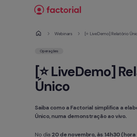
Saltar para o conteúdo
Webinars
[⭐ LiveDemo] Relatório Úni
Operações
[⭐ LiveDemo] Rela
Único
Saiba como a Factorial simplifica a elab
Único, numa demonstração ao vivo.
No dia 
20 de novembro, às 14h30 (hora 