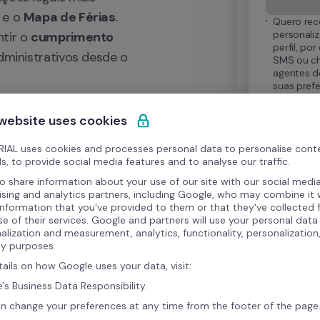
 e o 
Mapa de Férias
. 
Quero rec
personali
tir o 
cumprimento 
perfil, po
dministrativos desde o 
SMS ou cha
agentes de
suas prefe
momento
 website uses cookies
IAL uses cookies and processes personal data to personalise cont
Ao enviar este
 prazos e evitando riscos 
s, to provide social media features and to analyse our traffic.
condições
 d
dados para ge
o share information about your use of our site with our social media
Para mais inf
ising and analytics partners, including Google, who may combine it 
direitos ao a
rma eficiente e sem 
information that you've provided to them or that they've collected
Privacidade
.
se of their services. Google and partners will use your personal data
alization and measurement, analytics, functionality, personalization
ty purposes.
a entrega destes
tails on how Google uses your data, visit:
's Business Data Responsibility.
n change your preferences at any time from the footer of the page