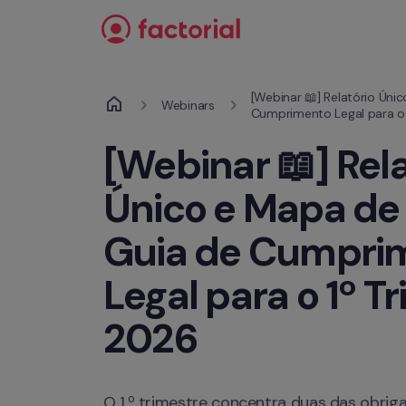
Saltar para o conteúdo
[Webinar 📖] Relatório Únic
Webinars
Cumprimento Legal para o 
[Webinar 📖] Rela
Único e Mapa de F
Guia de Cumprim
Legal para o 1º Tr
2026
O 1.º trimestre concentra duas das obriga