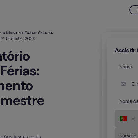
o e Mapa de Férias: Guia de 
1º Trimestre 2026
Assistir
tório 
érias: 
Nome
ento 
E-m
imestre 
Nome da
ções legais mais 