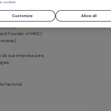
e cookies
Customize
Allow all
recasas)
H da sua empresa para 
gais.
a Factorial