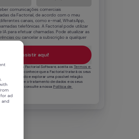
eber comunicações comerciais 
zadas da Factorial, de acordo com o meu 
r diferentes canais, como e-mail, WhatsApp, 
madas telefónicas. A Factorial pode utilizar 
 IA para efetuar chamadas. Pode atualizar as 
rências ou cancelar a subscrição a qualquer 
.
Assistir aqui!
ent
 formulário da Factorial Software, aceita os 
Termos e 
a Factorial e reconhece que a Factorial tratará os seus 
rir o seu pedido e explorar uma possível relação. 
,
ormações sobre o tratamento de dados e os seus 
with
brigo do RGPD, consulte a nossa 
Política de 
 from
 for ad
, and
.