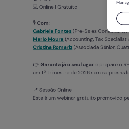
Manag
💻 Online | Gratuito

🎙 
Com:
Gabriela Fontes
Mario Moura
Cristina Romariz
(Associada Sénior, Cuat
👉 
Garanta já o seu lugar
 e prepare o R
um 1.º trimestre de 2026 sem surpresas le
📍 Sessão Online

Este é um webinar gratuito promovido pel