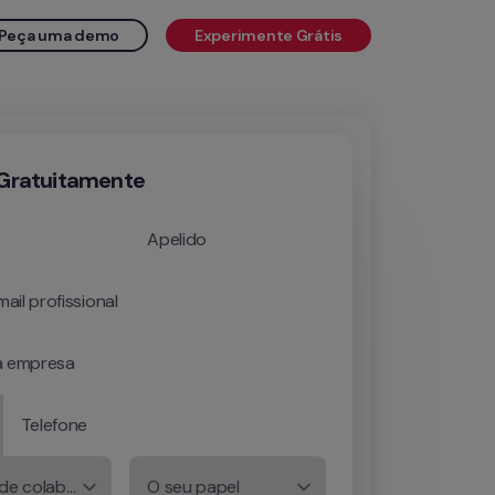
Peça uma demo
Experimente Grátis
 Gratuitamente
Apelido
ail profissional
 empresa
Telefone
Número de colaboradores
O seu papel