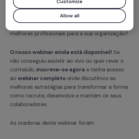
Customize
cada vez mais complexa. A questão é: quanto 
vale o talento para além do salário? Quais são 
Allow all
os verdadeiros fatores que retêm e atraem os 
melhores profissionais para a sua organização?
O nosso webinar ainda está disponível!
 Se 
não conseguiu assistir ao vivo ou quer rever o 
conteúdo, 
inscreva-se agora
 e tenha acesso 
ao 
webinar completo
 onde discutimos as 
melhores estratégias para transformar a forma 
como recruta, desenvolve e mantém os seus 
colaboradores.
As oradoras deste webinar foram: