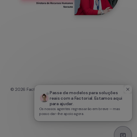
© 
2026
 Factorial
Privacidade
Aviso Legal
Termos e Condições
Passe de modelos para soluções 
Cookies
reais com a Factorial. Estamos aqui 
para ajudar.
Os nossos agentes regressarão em breve — mas
posso dar-lhe apoio agora.