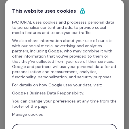
Saltar para o conteúdo
Comece grátis
This website uses cookies
FACTORIAL uses cookies and processes personal data
to personalise content and ads, to provide social
eBooks
media features and to analyse our traffic.
We also share information about your use of our site
with our social media, advertising and analytics
Operações
partners, including Google, who may combine it with
other information that you've provided to them or
Onboarding de Verão: 
that they've collected from your use of their services.
Google and partners will use your personal data for ad
integre equipas sazonais 
personalization and measurement, analytics,
functionality, personalization, and security purposes.
com rapidez e 
For details on how Google uses your data, visit:
consistência
Google's Business Data Responsibility.
You can change your preferences at any time from the
footer of the page.
Evite erros operacionais e garanta equipas 
Manage cookies
produtivas desde o primeiro dia com um 