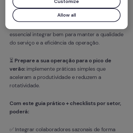
onboarding estruturado para 
retalho, 
Customize
Allow all
Durante o verão, contratar rápido não chega, é 
essencial integrar bem para manter a qualidade 
do serviço e a eficiência da operação.
⏳ 
Prepare a sua operação para o pico de 
verão:
 implemente práticas simples que 
aceleram a produtividade e reduzem a 
rotatividade.
Com este guia prático + checklists por setor, 
poderá:
✅ Integrar colaboradores sazonais de forma 