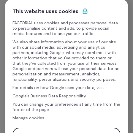
Saltar para o conteúdo
Comece grátis
This website uses cookies
FACTORIAL uses cookies and processes personal data
to personalise content and ads, to provide social
Modelos
media features and to analyse our traffic.
We also share information about your use of our site
with our social media, advertising and analytics
Operações
partners, including Google, who may combine it with
other information that you've provided to them or
Turnos e Talento na 
that they've collected from your use of their services.
Google and partners will use your personal data for ad
Restauração: Evite 
personalization and measurement, analytics,
functionality, personalization, and security purposes.
rotatividade e potencie o 
For details on how Google uses your data, visit:
talento.
Google's Business Data Responsibility.
You can change your preferences at any time from the
footer of the page.
Evite rotatividade e garanta equipas estáveis 
Manage cookies
com a nossa solução especializada. Muitos 