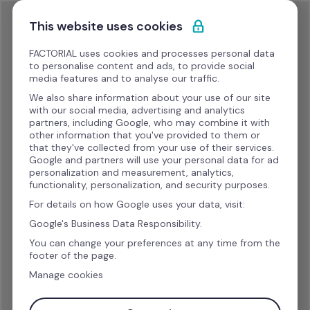
Saltar para o conteúdo
This website uses cookies
Condições dos 
FACTORIAL uses cookies and processes personal data
assentos 
to personalise content and ads, to provide social
media features and to analyse our traffic.
Na Factorial, o número mínimo de utilizadores 
We also share information about your use of our site
with our social media, advertising and analytics
faturáveis (também designados por seats, 
partners, including Google, who may combine it with
utilizadores ativos ou colaboradores) por conta 
other information that you've provided to them or
varia consoante o país de operação. Este mínimo 
that they've collected from your use of their services.
Google and partners will use your personal data for ad
representa o número mínimo de licenças que a 
personalization and measurement, analytics,
Factorial faturará mensal ou anualmente, 
functionality, personalization, and security purposes.
independentemente da utilização efetiva ou do 
For details on how Google uses your data, visit:
número real de colaboradores registados na 
Google's Business Data Responsibility.
plataforma (salvo se especificado de forma 
You can change your preferences at any time from the
diferente por contrato).

footer of the page.
Segue-se o mínimo de utilizadores aplicável por 
Manage cookies
mercado: