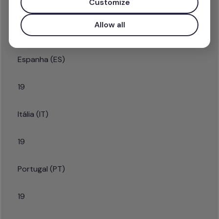
Customize
País
Allow all
Mínimo de utilizadores faturáveis (seats)
Espanha (ES)
19
Itália (IT)
19
Portugal (PT)
19