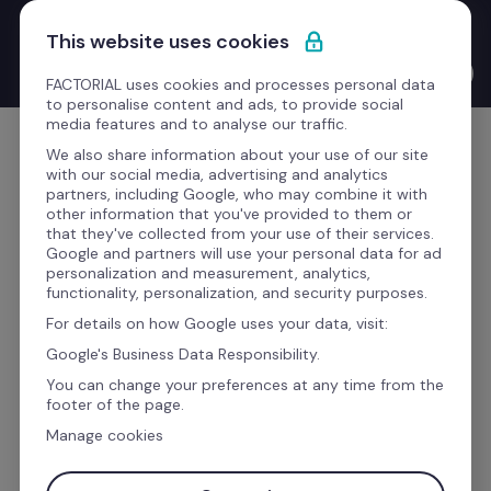
Saltar para o conteúdo
Novo Product Launches with the CEO: o Bernat Farrero 
This website uses cookies
finalmente fala a tua língua. Literalmente — graças à IA.
Ver o vídeo →
FACTORIAL uses cookies and processes personal data
to personalise content and ads, to provide social
media features and to analyse our traffic.
Comece grátis
We also share information about your use of our site
with our social media, advertising and analytics
partners, including Google, who may combine it with
other information that you've provided to them or
that they've collected from your use of their services.
A IA transformou-nos. Veja como.
Google and partners will use your personal data for ad
personalization and measurement, analytics,
functionality, personalization, and security purposes.
O software de gestão que 
For details on how Google uses your data, visit:
reúne tudo o que precisa 
Google's Business Data Responsibility.
para gerir a sua equipa.
You can change your preferences at any time from the
footer of the page.
Manage cookies
A Factorial é o software de gestão empresarial 