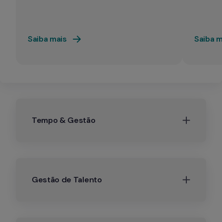
Saiba mais
Saiba m
Tempo & Gestão
Gestão de Talento