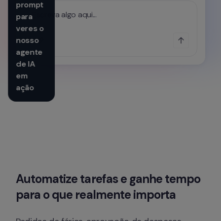
prompt 
Escreva algo aqui...
para 
veres o 
nosso 
agente 
de IA 
em 
ação
Automatize tarefas e ganhe tempo 
para o que realmente importa