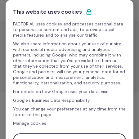
Saltar para o conteúdo
Comece grátis
This website uses cookies
FACTORIAL uses cookies and processes personal data
to personalise content and ads, to provide social
media features and to analyse our traffic.
Recrutamento e
ATS
We also share information about your use of our site
with our social media, advertising and analytics
LinkedIn
partners, including Google, who may combine it with
other information that you've provided to them or
that they've collected from your use of their services.
Melhore o seu processo de seleção de talentos com 
Google and partners will use your personal data for ad
o LinkedIn.
personalization and measurement, analytics,
functionality, personalization, and security purposes.
For details on how Google uses your data, visit:
Google's Business Data Responsibility.
Recrutamento e ATS
You can change your preferences at any time from the
footer of the page.
Manage cookies
Mais informações