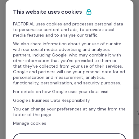
Saltar para o conteúdo
Comece grátis
This website uses cookies
FACTORIAL uses cookies and processes personal data
to personalise content and ads, to provide social
media features and to analyse our traffic.
We also share information about your use of our site
Vídeos
with our social media, advertising and analytics
partners, including Google, who may combine it with
other information that you've provided to them or
Ideias e conselhos práticos de líderes de RH dos 
that they've collected from your use of their services.
últimos vídeos explicativos e estudos de caso.
Google and partners will use your personal data for ad
personalization and measurement, analytics,
functionality, personalization, and security purposes.
For details on how Google uses your data, visit:
Google's Business Data Responsibility.
Factorial 
You can change your preferences at any time from the
Academy
Tudo
Modelos
footer of the page.
Manage cookies