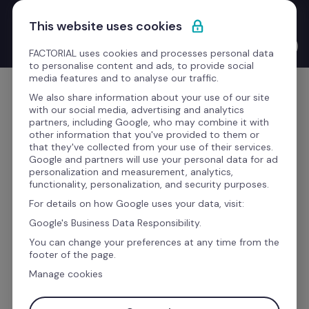
Saltar para o conteúdo
Novo Product Launches with the CEO: o Bernat Farrero 
This website uses cookies
finalmente fala a tua língua. Literalmente — graças à IA.
Ver o vídeo →
FACTORIAL uses cookies and processes personal data
to personalise content and ads, to provide social
media features and to analyse our traffic.
Comece grátis
We also share information about your use of our site
with our social media, advertising and analytics
partners, including Google, who may combine it with
other information that you've provided to them or
that they've collected from your use of their services.
Google and partners will use your personal data for ad
O software de Folha de 
personalization and measurement, analytics,
functionality, personalization, and security purposes.
Pagamento 
feito para si
For details on how Google uses your data, visit:
Google's Business Data Responsibility.
Sabemos que a gestão da Folha de Pagamento 
You can change your preferences at any time from the
footer of the page.
dos seus colaboradores é um processo 
Manage cookies
complexo. É por isso que a Factorial é a solução 
ideal para centralizar todas as etapas numa 