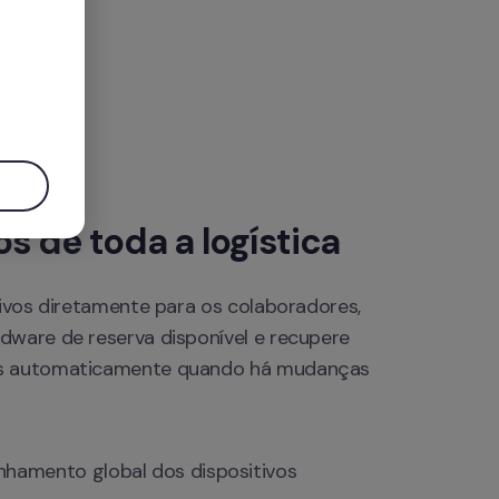
.
s de toda a logística
tivos diretamente para os colaboradores, 
ware de reserva disponível e recupere 
 automaticamente quando há mudanças 
amento global dos dispositivos