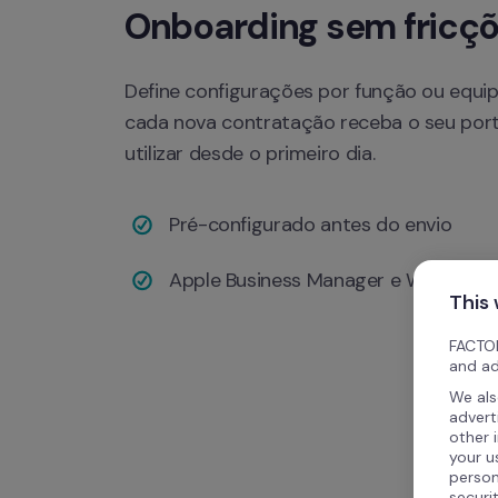
Onboarding sem fricç
Define configurações por função ou equip
cada nova contratação receba o seu portá
utilizar desde o primeiro dia.
Pré-configurado antes do envio
Apple Business Manager e Windows 
This
FACTOR
and ad
We als
advert
other 
your u
person
securi