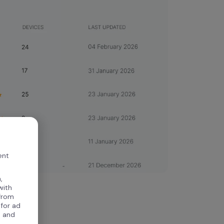
ent
,
with
 from
 for ad
, and