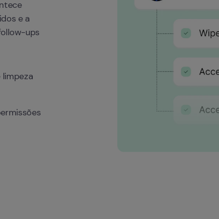
ntece 
dos e a 
ollow-ups 
limpeza 
ermissões 