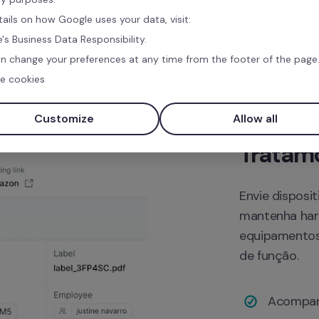
tails on how Google uses your data, visit:
's Business Data Responsibility.
n change your preferences at any time from the footer of the page
e cookies
Customize
Allow all
Tratamo
Envie disposi
mantenha hard
equipamentos
de função.
Acompanh