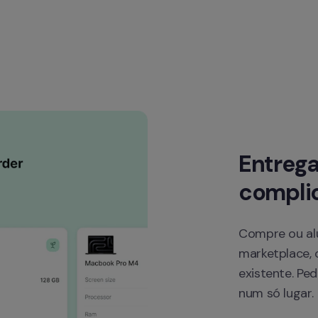
Entrega
compli
Compre ou alu
marketplace, o
existente. P
num só lugar.