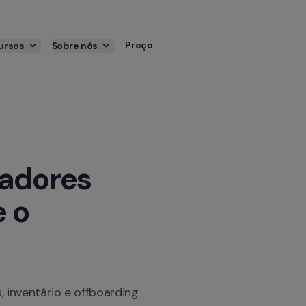
Preço
ursos
Sobre nós
adores 
 o 
, inventário e offboarding 