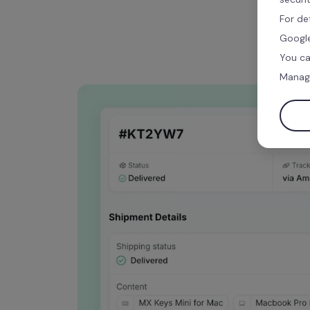
For de
Google
You ca
Manag