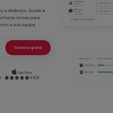
vo e dinâmico. Aceda a 
a horas extras para 
com a sua equipa.
Comece grátis
acesso prioritário à demonstração e um serviço personalizado
5
4.8
/5