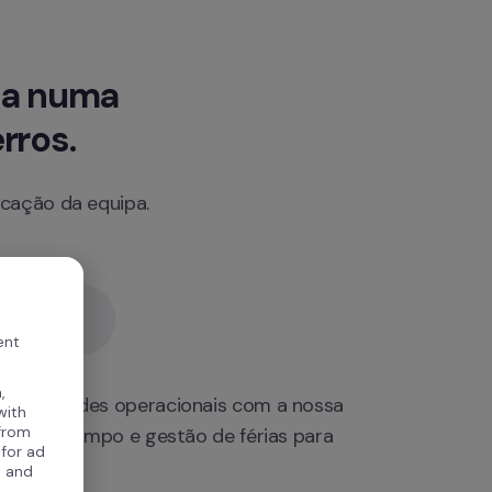
a numa 
rros.
icação da equipa.
 Pós-Turno
ent
,
ecessidades operacionais com a nossa 
with
 from
los de tempo e gestão de férias para 
 for ad
, and