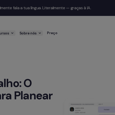
ente fala a tua língua. Literalmente — graças à IA.
Preço
ursos
Sobre nós
lho: O 
ra Planear 