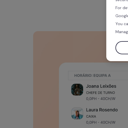
For de
Google
You ca
Manag