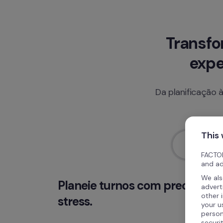
Transfo
expe
Da planificação 
This
Planeame
FACTOR
and ad
We als
Planeie turnos com precisão e f
advert
other 
stress.
your u
person
securi