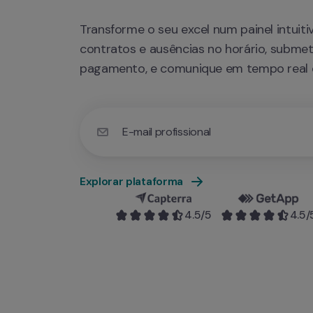
Transforme o seu excel num painel intuiti
contratos e ausências no horário, submet
pagamento, e comunique em tempo real 
E-mail profissional
Utilize o seu e-mail profissional para obter 
Explorar plataforma
4.5
/5
4.5
/