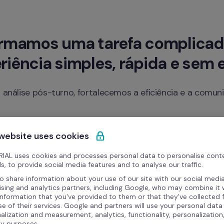
rmamos uma tarefa complicad
riência simples, rápida e sem e
à análise pós-turno, fortalecemos a eficiência e a comun
 website uses cookies
nto de Turnos
Gestão Durante o Turno
Análise
IAL uses cookies and processes personal data to personalise cont
s, to provide social media features and to analyse our traffic.
o share information about your use of our site with our social media
acilidade, e sem 
Responda rapidamente às n
ising and analytics partners, including Google, who may combine it 
information that you've provided to them or that they've collected
ferramenta. Integre os módu
se of their services. Google and partners will use your personal data
visibilidade e controlo total.
alization and measurement, analytics, functionality, personalization
ty purposes.