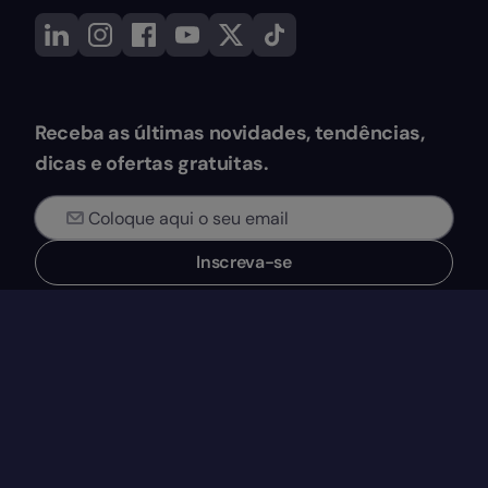
Receba as últimas novidades, tendências,
dicas e ofertas gratuitas.
Inscreva-se
Ao subscrever, concorda em receber newsletters e emails de
marketing da EVERYDAY SOFTWARE, S.L. (Factorial). Consulte a nossa
Política de Privacidade
para mais informações sobre a utilização dos
seus dados, os seus direitos ao abrigo do RGPD e como retirar o
consentimento.
Blog
Produto
Gestão de Tempo
O que é a Factorial?
Gestão de Talentos
Funcionalidades
Gestão Documental
Integrações