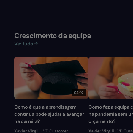
Crescimento da equipa
Ver tudo →
04:02
Como é que a aprendizagem
Como fez a equipa 
contínua pode ajudar a avançar
na pandemia sem ul
na carreira?
orçamento?
Xavier Virgili
· VP Customer
Xavier Virgili
· VP Cus