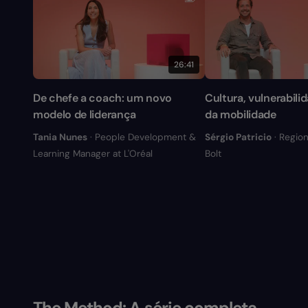
26:41
De chefe a coach: um novo
Cultura, vulnerabili
modelo de liderança
da mobilidade
Tania Nunes
· People Development &
Sérgio Patricio
· Region
Learning Manager at L'Oréal
Bolt
The Method: A série completa