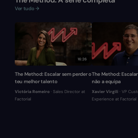
Ver tudo →
16:26
The Method: Escalar sem perder o
The Method: Escalar 
teu melhor talento
não a equipa
Victória Romeiro
· Sales Director at
Xavier Virgili
· VP Cus
Factorial
Experience at Factorial