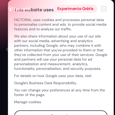
Ir para o conteúdo
Abrir 
Experimente Grátis
This website uses cookies
FACTORIAL uses cookies and processes personal data
to personalise content and ads, to provide social media
features and to analyse our traffic.
We also share information about your use of our site
with our social media, advertising and analytics
partners, including Google, who may combine it with
other information that you've provided to them or that
they've collected from your use of their services. Google
and partners will use your personal data for ad
personalization and measurement, analytics,
functionality, personalization, and security purposes.
For details on how Google uses your data, visit:
Google's Business Data Responsibility.
You can change your preferences at any time from the
footer of the page.
Manage cookies