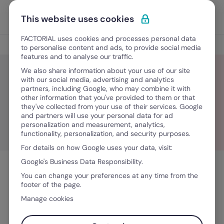
Ir para o conteúdo
Abrir 
Experimente Grátis
This website uses cookies
FACTORIAL uses cookies and processes personal data
Blog
to personalise content and ads, to provide social media
features and to analyse our traffic.
We also share information about your use of our site
with our social media, advertising and analytics
partners, including Google, who may combine it with
Crescimento da equipa
other information that you've provided to them or that
they've collected from your use of their services. Google
and partners will use your personal data for ad
personalization and measurement, analytics,
functionality, personalization, and security purposes.
For details on how Google uses your data, visit:
Google's Business Data Responsibility.
You can change your preferences at any time from the
footer of the page.
Manage cookies