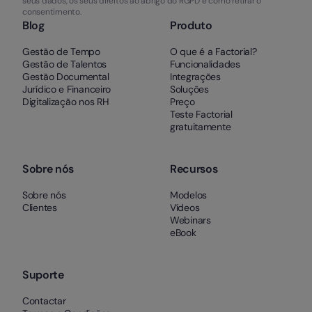
seus dados, os seus direitos ao abrigo do RGPD e como retirar o
consentimento.
Blog
Produto
Gestão de Tempo
O que é a Factorial?
Gestão de Talentos
Funcionalidades
Gestão Documental
Integrações
Jurídico e Financeiro
Soluções
Digitalização nos RH
Preço
Teste Factorial
gratuitamente
Sobre nós
Recursos
Sobre nós
Modelos
Clientes
Vídeos
Webinars
eBook
Suporte
Contactar