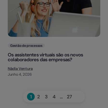
Categorias
Gestão de processos
Os assistentes virtuais são os novos
colaboradores das empresas?
Nádia Ventura
Junho 4, 2026
Seguinte
1
2
3
4
…
27
Page
Page
Page
Page
Page
»