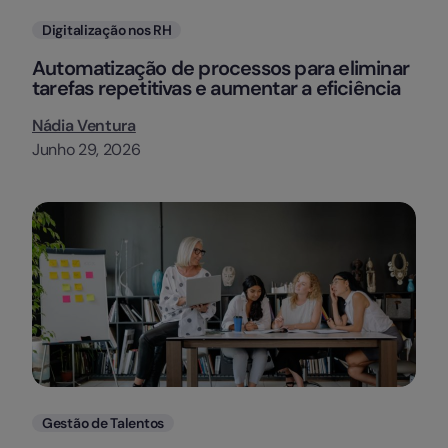
Categorias
Digitalização nos RH
Automatização de processos para eliminar
tarefas repetitivas e aumentar a eficiência
Nádia Ventura
Junho 29, 2026
Categorias
Gestão de Talentos