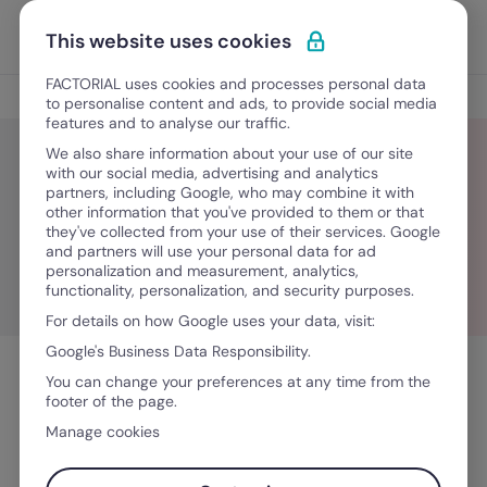
Ir para o conteúdo
Abrir 
Experimente Grátis
This website uses cookies
FACTORIAL uses cookies and processes personal data
Blog
to personalise content and ads, to provide social media
features and to analyse our traffic.
We also share information about your use of our site
with our social media, advertising and analytics
partners, including Google, who may combine it with
Mariana Lopes
other information that you've provided to them or that
they've collected from your use of their services. Google
and partners will use your personal data for ad
personalization and measurement, analytics,
functionality, personalization, and security purposes.
For details on how Google uses your data, visit:
Google's Business Data Responsibility.
You can change your preferences at any time from the
footer of the page.
Manage cookies