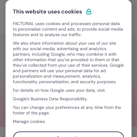
Ir para o conteúdo
Abrir 
Experimente Grátis
This website uses cookies
FACTORIAL uses cookies and processes personal data
Sem categoria
to personalise content and ads, to provide social media
features and to analyse our traffic.
We also share information about your use of our site
with our social media, advertising and analytics
Sem categoria
partners, including Google, who may combine it with
O que é um HRIS e como pode
other information that you've provided to them or that
they've collected from your use of their services. Google
facilitar a gestão de recursos
and partners will use your personal data for ad
personalization and measurement, analytics,
humanos
functionality, personalization, and security purposes.
For details on how Google uses your data, visit:
Google's Business Data Responsibility.
Junho 29, 2026
·
4 minutos de leitura
You can change your preferences at any time from the
footer of the page.
Manage cookies
Índice