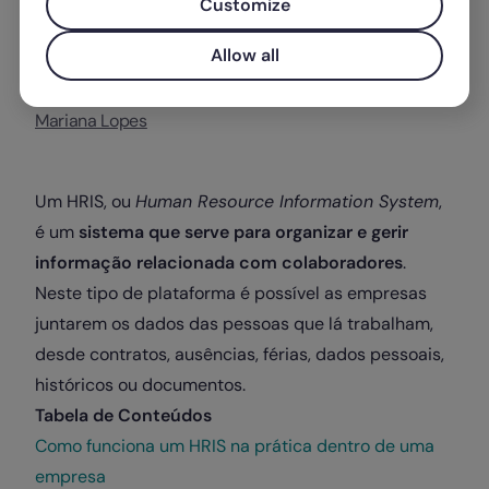
Customize
Allow all
Escrito por
Mariana Lopes
Um HRIS, ou
Human Resource Information System
,
é um
sistema que serve para organizar e gerir
informação relacionada com colaboradores
.
Neste tipo de plataforma é possível as empresas
juntarem os dados das pessoas que lá trabalham,
desde contratos, ausências, férias, dados pessoais,
históricos ou documentos.
Tabela de Conteúdos
Como funciona um HRIS na prática dentro de uma
empresa