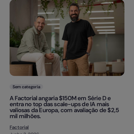
Categorias
Sem categoria
A Factorial angaria $150M em Série D e
entra no top das scale-ups de IA mais
valiosas da Europa, com avaliação de $2,5
mil milhões.
Factorial