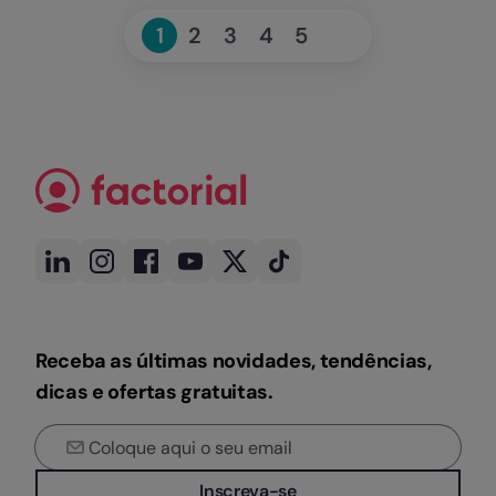
Seguinte
1
2
3
4
5
Page
Page
Page
Page
Page
»
Receba as últimas novidades, tendências,
dicas e ofertas gratuitas.
Inscreva-se