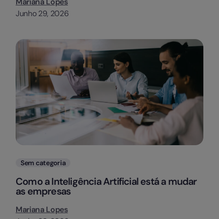
Mariana Lopes
Junho 29, 2026
Categorias
Sem categoria
Como a Inteligência Artificial está a mudar
as empresas
Mariana Lopes