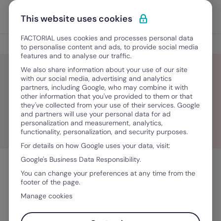
Ir para o conteúdo
Abrir 
Experimente Grátis
This website uses cookies
FACTORIAL uses cookies and processes personal data
Insights de liderança
to personalise content and ads, to provide social media
features and to analyse our traffic.
We also share information about your use of our site
with our social media, advertising and analytics
partners, including Google, who may combine it with
Sem categoria
other information that you've provided to them or that
they've collected from your use of their services. Google
and partners will use your personal data for ad
personalization and measurement, analytics,
functionality, personalization, and security purposes.
For details on how Google uses your data, visit:
Google's Business Data Responsibility.
You can change your preferences at any time from the
footer of the page.
Manage cookies