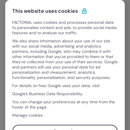
Ir para o conteúdo
Abrir 
Experimente Grátis
This website uses cookies
FACTORIAL uses cookies and processes personal data
to personalise content and ads, to provide social media
features and to analyse our traffic.
FACTORIAL BLOG
We also share information about your use of our site
Tudo o que precisa para evoluir
with our social media, advertising and analytics
partners, including Google, who may combine it with
como
other information that you've provided to them or that
um líder, um profissional de RH, um g
they've collected from your use of their services. Google
u
m
p
r
o
f
i
s
s
i
o
n
a
l
d
e
R
H
and partners will use your personal data for ad
personalization and measurement, analytics,
functionality, personalization, and security purposes.
For details on how Google uses your data, visit:
Google's Business Data Responsibility.
You can change your preferences at any time from the
footer of the page.
Manage cookies