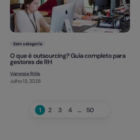
Categorias
Sem categoria
O que é outsourcing? Guia completo para
gestores de RH
Vanessa Rôla
Julho 13, 2026
Seguinte
1
2
3
4
…
50
Page
Page
Page
Page
Page
»