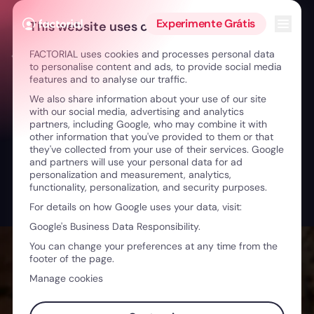
Ir para o conteúdo
Abrir 
Experimente Grátis
This website uses cookies
FACTORIAL uses cookies and processes personal data
← The Method
to personalise content and ads, to provide social media
features and to analyse our traffic.
We also share information about your use of our site
with our social media, advertising and analytics
partners, including Google, who may combine it with
other information that you've provided to them or that
they've collected from your use of their services. Google
and partners will use your personal data for ad
personalization and measurement, analytics,
functionality, personalization, and security purposes.
For details on how Google uses your data, visit:
Google's Business Data Responsibility.
You can change your preferences at any time from the
footer of the page.
Manage cookies