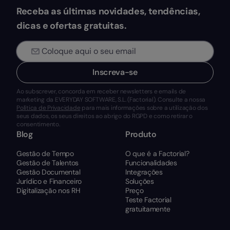
Receba as últimas novidades, tendências,
dicas e ofertas gratuitas.
Inscreva-se
Ao subscrever, concorda em receber newsletters e emails de
marketing da EVERYDAY SOFTWARE, S.L. (Factorial). Consulte a nossa
Política de Privacidade
para mais informações sobre a utilização dos
seus dados, os seus direitos ao abrigo do RGPD e como retirar o
consentimento.
Blog
Produto
Gestão de Tempo
O que é a Factorial?
Gestão de Talentos
Funcionalidades
Gestão Documental
Integrações
Jurídico e Financeiro
Soluções
Digitalização nos RH
Preço
Teste Factorial
gratuitamente