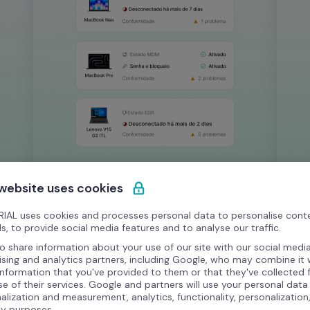
 website uses cookies
Endpoint Protection
C
Deteta ameaças e atua à distância
P
IAL uses cookies and processes personal data to personalise cont
s, to provide social media features and to analyse our traffic.
Identifica dispositivos com cifragem 
e
inativa, patches pendentes ou acessos 
o share information about your use of our site with our social media
u 
Co
ising and analytics partners, including Google, who may combine it 
não autorizados. Integrado com 
e 
information that you've provided to them or that they've collected
ThreatDown e SentinelOne. Bloqueio ou 
au
se of their services. Google and partners will use your personal data
apagamento remoto em segundos.
alization and measurement, analytics, functionality, personalization
Dr
ty purposes.