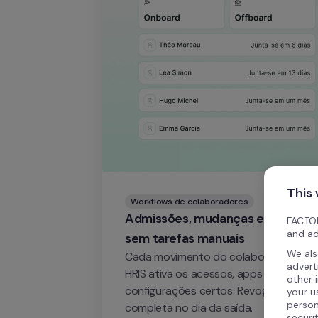
This
Workflows de colaboradores
Admissões, mudanças e saídas 
FACTOR
and ad
sem tarefas manuais
We als
Cada movimento do colaborador no te
advert
HRIS ativa os acessos, apps e 
other 
configurações certos. Revogação 
your u
person
completa no dia da saída.
securi