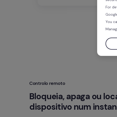
For de
Google
You ca
Manag
Controlo remoto
Bloqueia, apaga ou loca
dispositivo num instan