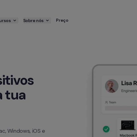
Preço
ursos
Sobre nós
tivos 
 tua 
ac, Windows, iOS e 