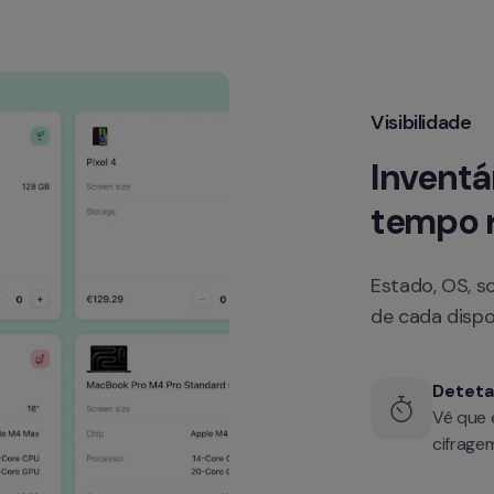
Visibilidade
Inventá
tempo r
Estado, OS, s
de cada dispo
Deteta
Vê que 
cifragem