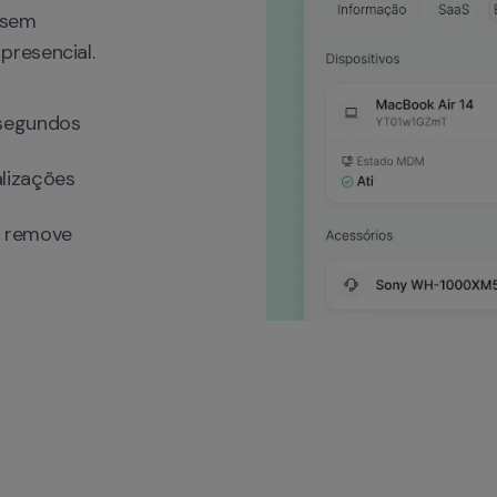
sem 
resencial.
segundos
lizações
ou remove