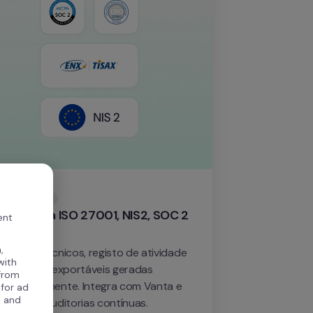
onformidade
ronto para ISO 27001, NIS2, SOC 2 
ent
 RGPD
,
ntrolos técnicos, registo de atividade 
with
evidências exportáveis geradas 
 from
tomaticamente. Integra com Vanta e 
 for ad
, and
ata para auditorias contínuas.