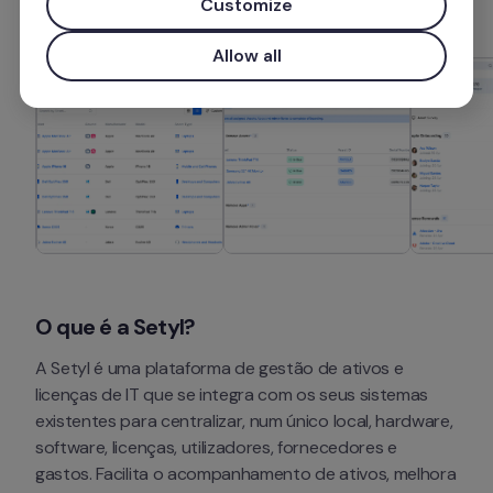
Customize
Allow all
O que é a
 Setyl?
A Setyl é uma plataforma de gestão de ativos e 
licenças de IT que se integra com os seus sistemas 
existentes para centralizar, num único local, hardware, 
software, licenças, utilizadores, fornecedores e 
gastos. Facilita o acompanhamento de ativos, melhora 