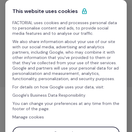
Saltar para o conteúdo
Comece grátis
This website uses cookies
FACTORIAL uses cookies and processes personal data
to personalise content and ads, to provide social
media features and to analyse our traffic.
IT
We also share information about your use of our site
Setyl
with our social media, advertising and analytics
partners, including Google, who may combine it with
Novo
other information that you've provided to them or
that they've collected from your use of their services.
Centralize a gestão de ativos de IT e simplifique os 
Google and partners will use your personal data for ad
fluxos de onboarding e offboarding.
personalization and measurement, analytics,
functionality, personalization, and security purposes.
For details on how Google uses your data, visit:
Google's Business Data Responsibility.
IT
You can change your preferences at any time from the
footer of the page.
Manage cookies
Mais informações