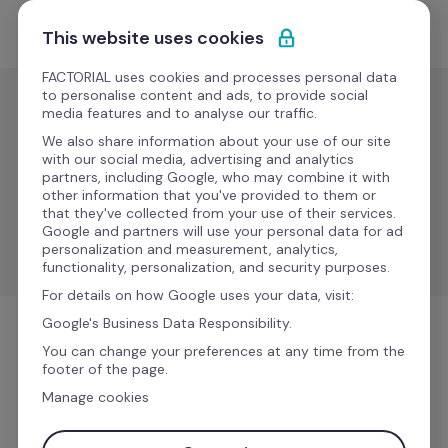
Saltar para o conteúdo
Comece grátis
This website uses cookies
FACTORIAL uses cookies and processes personal data
to personalise content and ads, to provide social
media features and to analyse our traffic.
Acesso e espaço
We also share information about your use of our site
Okta
with our social media, advertising and analytics
partners, including Google, who may combine it with
other information that you've provided to them or
that they've collected from your use of their services.
Simplifique a gestão de acessos e melhore a 
Google and partners will use your personal data for ad
segurança com o Okta.
personalization and measurement, analytics,
functionality, personalization, and security purposes.
For details on how Google uses your data, visit:
Google's Business Data Responsibility.
Acesso e espaço
You can change your preferences at any time from the
footer of the page.
Manage cookies
Mais informações