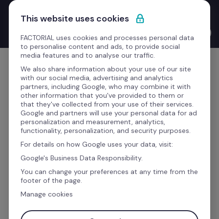
Saltar para o conteúdo
Novo Product Launches with the CEO: o Bernat Farrero 
This website uses cookies
finalmente fala a tua língua. Literalmente — graças à IA.
Ver o vídeo →
FACTORIAL uses cookies and processes personal data
to personalise content and ads, to provide social
media features and to analyse our traffic.
Comece grátis
We also share information about your use of our site
with our social media, advertising and analytics
partners, including Google, who may combine it with
other information that you've provided to them or
that they've collected from your use of their services.
Gostaria de saber mais 
Google and partners will use your personal data for ad
personalization and measurement, analytics,
sobre esta integração?
functionality, personalization, and security purposes.
For details on how Google uses your data, visit:
Google's Business Data Responsibility.
Preencha o formulário para receber todas as 
You can change your preferences at any time from the
informações desta integração, e melhore a 
footer of the page.
eficiência da sua empresa com a Factorial.
Manage cookies