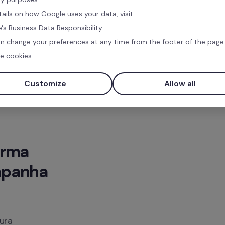
tails on how Google uses your data, visit:
's Business Data Responsibility.
n change your preferences at any time from the footer of the page
e cookies
Customize
Allow all
rma 
panha 
ura 