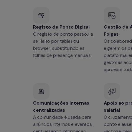
Registo de Ponto Digital
Gestão de A
O registo de ponto passou a 
Folgas
ser feito por tablet ou 
Os colaborad
browser, substituindo as 
e gerem os pe
folhas de presença manuais.
plataforma, e
gestores ac
aprovam tudo
Comunicações internas 
Apoio ao p
centralizadas
salarial
A comunidade é usada para 
O cruzamento 
anúncios internos e eventos, 
ponto e ausên
centralizando informação 
Factorial deixo