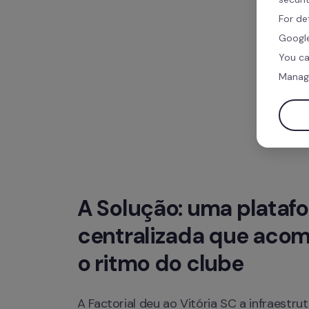
For de
Google
You ca
Manag
A Solução: uma platafo
centralizada que acom
o ritmo do clube
A Factorial deu ao Vitória SC a infraestrut