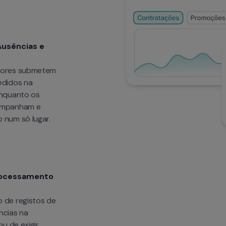
usências e 
ores submetem 
didos na 
nquanto os 
ompanham e 
 num só lugar.
rocessamento 
de registos de 
cias na 
u de exigir 