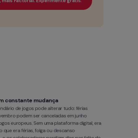
mais Factorial. Experimente grátis.
em constante mudança
endário de jogos pode alterar tudo: férias 
embro podem ser canceladas em junho 
gos europeus. Sem uma plataforma digital, era 
o que era férias, folga ou descanso 
e os colaboradores perdiam dias por falta de 