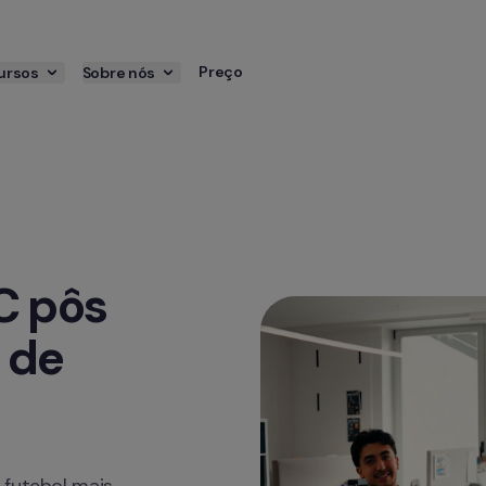
Preço
ursos
Sobre nós
 pôs 
de 