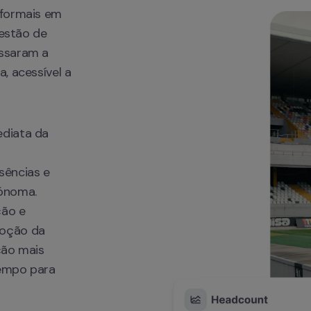
formais em 
estão de 
ssaram a 
 acessível a 
diata da 
ências e 
ónoma. 
ão e 
oção da 
ão mais 
empo para 