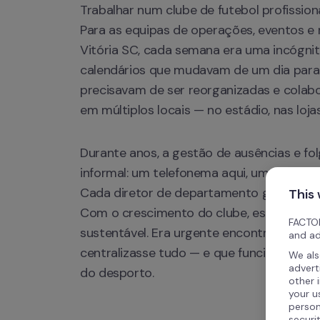
Trabalhar num clube de futebol profissiona
Para as equipas de operações, eventos e
Vitória SC, cada semana era uma incógnita
calendários que mudavam de um dia para o
precisavam de ser reorganizadas e colab
em múltiplos locais — no estádio, nas lojas
Durante anos, a gestão de ausências e folg
informal: um telefonema aqui, um e-mail a
Cada diretor de departamento geria a sua
This
Com o crescimento do clube, este sistema
FACTOR
sustentável. Era urgente encontrar uma so
and ad
centralizasse tudo — e que funcionasse par
We als
advert
do desporto.
other 
your u
person
securi