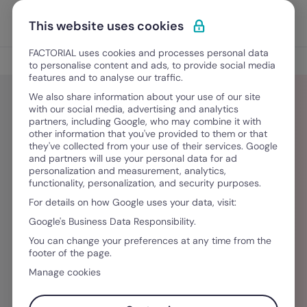
Ir para o conteúdo
Abrir 
Experimente Grátis
This website uses cookies
FACTORIAL uses cookies and processes personal data
Blog
to personalise content and ads, to provide social media
features and to analyse our traffic.
We also share information about your use of our site
with our social media, advertising and analytics
partners, including Google, who may combine it with
Ana Fernández
other information that you've provided to them or that
they've collected from your use of their services. Google
and partners will use your personal data for ad
Consultora y especialista en SEO. Me
personalization and measurement, analytics,
functionality, personalization, and security purposes.
especializo en implementar estrategias de
For details on how Google uses your data, visit:
marketing y contenido con foco en
Google's Business Data Responsibility.
posicionamiento orgánico en buscadores.
You can change your preferences at any time from the
Trabajo generando contenido optimizado para
footer of the page.
el desarrollo y resultados de estrategias de SEO
Manage cookies
y ASO.