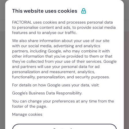
Ir para o conteúdo
Abrir 
Experimente Grátis
This website uses cookies
FACTORIAL uses cookies and processes personal data
Blog
to personalise content and ads, to provide social media
features and to analyse our traffic.
We also share information about your use of our site
with our social media, advertising and analytics
partners, including Google, who may combine it with
Bruna Valtrick
other information that you've provided to them or that
they've collected from your use of their services. Google
and partners will use your personal data for ad
Bruna Valtrick é redatora da Factorial para o
personalization and measurement, analytics,
functionality, personalization, and security purposes.
mercado do Brasil. Graduada em Jornalismo e
For details on how Google uses your data, visit:
apaixonada por escrita e linguagem, acredita no
Google's Business Data Responsibility.
poder da informação para educar e
You can change your preferences at any time from the
transformar a sociedade um dia de cada vez.
footer of the page.
Manage cookies