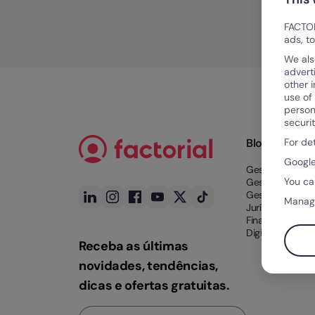
FACTOR
ads, t
We als
advert
other 
use of
person
securi
For de
Blog
Google
Gestão de Tem
You ca
Gestão de Tale
Gestão Docume
Manag
Jurídico e
Financeiro
Digitalização n
Receba as últimas
novidades, tendências,
dicas e ofertas gratuitas.