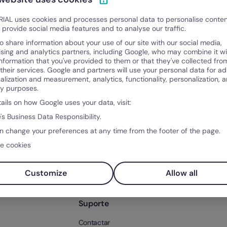
IAL uses cookies and processes personal data to personalise conte
o provide social media features and to analyse our traffic.
o share information about your use of our site with our social media,
ising and analytics partners, including Google, who may combine it wi
information that you've provided to them or that they've collected fro
 their services. Google and partners will use your personal data for ad
alization and measurement, analytics, functionality, personalization, 
ty purposes.
tails on how Google uses your data, visit:
Produto
Sobr
's Business Data Responsibility.
po
O que é a Factorial?
Sobre
n change your preferences at any time from the footer of the page.
ntos
Funcionalidades
Client
ntal
Integrações
e cookies
Soluções
Preço
os RH
Teste Factorial
Customize
Allow all
gratuitamente
Suporte
Contactar