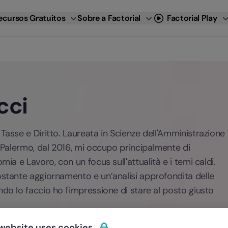
ecursos Gratuitos
Sobre a Factorial
Factorial Play
cci
Tasse e Diritto. Laureata in Scienze dell'Amministrazione
i Palermo, dal 2016, mi occupo principalmente di
mia e Lavoro, con un focus sull'attualità e i temi caldi.
ostante aggiornamento e un’analisi approfondita delle
do lo faccio ho l'impressione di stare al posto giusto
 website uses cookies