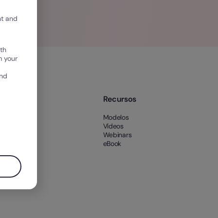
nt and
th
m your
and
e nós
Recursos
 nós
Modelos
es
Vídeos
Webinars
eBook