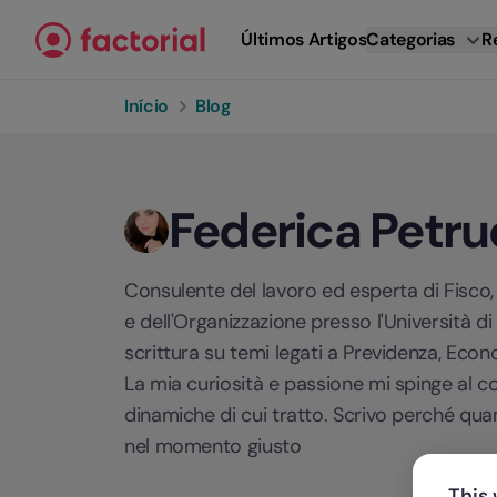
Ir para o conteúdo
Últimos Artigos
Categorias
R
Início
Blog
Federica Petru
Consulente del lavoro ed esperta di Fisco, 
e dell'Organizzazione presso l'Università d
scrittura su temi legati a Previdenza, Econo
La mia curiosità e passione mi spinge al c
dinamiche di cui tratto. Scrivo perché quan
nel momento giusto
This