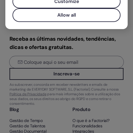
Customize
Allow all
Receba as últimas novidades, tendências,
dicas e ofertas gratuitas.
Inscreva-se
Ao subscrever, concorda em receber newsletters e emails de
marketing da EVERYDAY SOFTWARE, S.L. (Factorial). Consulte a nossa
Política de Privacidade
para mais informações sobre a utilização dos
seus dados, os seus direitos ao abrigo do RGPD e como retirar o
consentimento.
Blog
Produto
Gestão de Tempo
O que é a Factorial?
Gestão de Talentos
Funcionalidades
Gestão Documental
Integrações