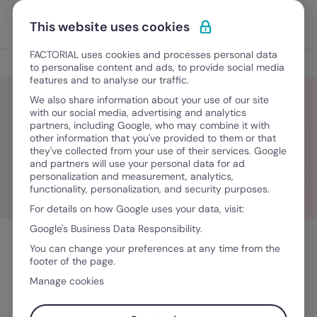
Ir para o conteúdo
Abrir 
Experimente Grátis
This website uses cookies
FACTORIAL uses cookies and processes personal data
Blog
to personalise content and ads, to provide social media
features and to analyse our traffic.
We also share information about your use of our site
with our social media, advertising and analytics
partners, including Google, who may combine it with
Juan Rueda
other information that you've provided to them or that
they've collected from your use of their services. Google
and partners will use your personal data for ad
personalization and measurement, analytics,
functionality, personalization, and security purposes.
For details on how Google uses your data, visit:
Google's Business Data Responsibility.
You can change your preferences at any time from the
footer of the page.
Manage cookies