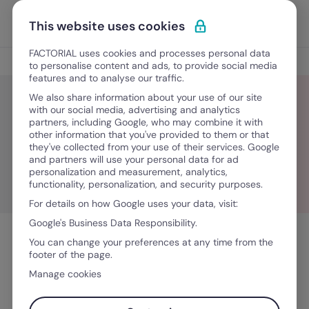
Ir para o conteúdo
Abrir 
Experimente Grátis
This website uses cookies
FACTORIAL uses cookies and processes personal data
Blog
to personalise content and ads, to provide social media
features and to analyse our traffic.
We also share information about your use of our site
with our social media, advertising and analytics
partners, including Google, who may combine it with
Maria Barrera
other information that you've provided to them or that
they've collected from your use of their services. Google
and partners will use your personal data for ad
personalization and measurement, analytics,
functionality, personalization, and security purposes.
For details on how Google uses your data, visit:
Google's Business Data Responsibility.
You can change your preferences at any time from the
footer of the page.
Manage cookies