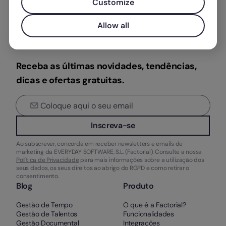
Customize
Allow all
Receba as últimas novidades, tendências,
dicas e ofertas gratuitas.
Inscreva-se
Ao subscrever, concorda em receber newsletters e emails de
marketing da EVERYDAY SOFTWARE, S.L. (Factorial). Consulte a nossa
Política de Privacidade
para mais informações sobre a utilização dos
seus dados, os seus direitos ao abrigo do RGPD e como retirar o
consentimento.
Blog
Produto
Gestão de Tempo
O que é a Factorial?
Gestão de Talentos
Funcionalidades
Gestão Documental
Integrações