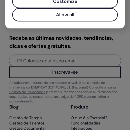
Customize
Allow all
Receba as últimas novidades, tendências,
dicas e ofertas gratuitas.
Inscreva-se
Ao subscrever, concorda em receber newsletters e emails de
marketing da EVERYDAY SOFTWARE, S.L. (Factorial). Consulte a nossa
Política de Privacidade
para mais informações sobre a utilização dos
seus dados, os seus direitos ao abrigo do RGPD e como retirar o
consentimento.
Blog
Produto
Gestão de Tempo
O que é a Factorial?
Gestão de Talentos
Funcionalidades
Gestão Documental
Integrações