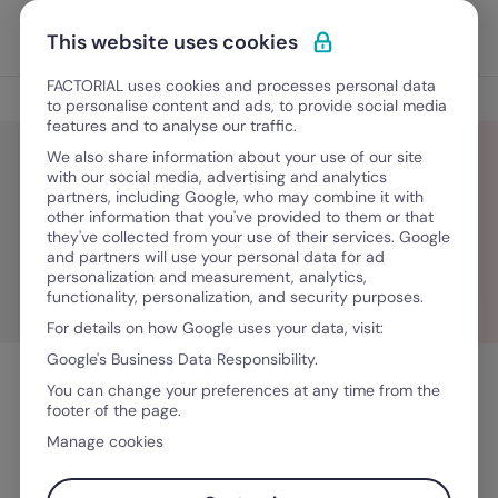
Ir para o conteúdo
Abrir 
Experimente Grátis
This website uses cookies
FACTORIAL uses cookies and processes personal data
Blog
to personalise content and ads, to provide social media
features and to analyse our traffic.
We also share information about your use of our site
with our social media, advertising and analytics
partners, including Google, who may combine it with
Mehdi
other information that you've provided to them or that
they've collected from your use of their services. Google
and partners will use your personal data for ad
personalization and measurement, analytics,
functionality, personalization, and security purposes.
For details on how Google uses your data, visit:
Google's Business Data Responsibility.
You can change your preferences at any time from the
footer of the page.
Manage cookies