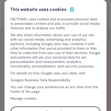
Ir para o conteúdo
Abrir 
Experimente Grátis
This website uses cookies
FACTORIAL uses cookies and processes personal data
Blog
to personalise content and ads, to provide social media
features and to analyse our traffic.
We also share information about your use of our site
with our social media, advertising and analytics
partners, including Google, who may combine it with
Patricia Villanova Miraballs
other information that you've provided to them or that
they've collected from your use of their services. Google
and partners will use your personal data for ad
Líder humanista, apasionada de acompañar a
personalization and measurement, analytics,
functionality, personalization, and security purposes.
personas y organizaciones, con ganas de
For details on how Google uses your data, visit:
comunicar y Hr lover. Con más e 15 años de
Google's Business Data Responsibility.
experiencia gestionando personas. Psicóloga,
You can change your preferences at any time from the
coach, mentora y en constante formación que
footer of the page.
junto a su background profesional en el ámbito
Manage cookies
de RRHH en diversos sectores como IT,
Hospitality, Ocio y espectáculos así como