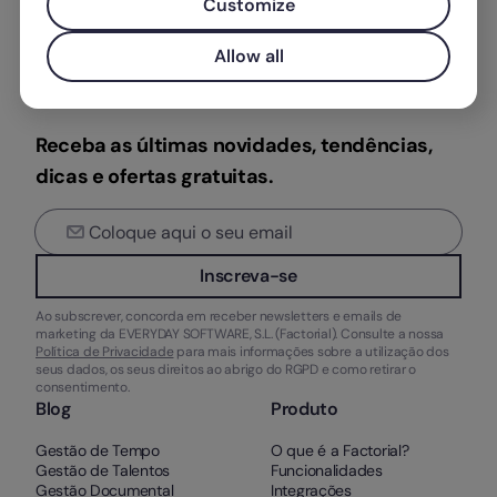
Customize
Allow all
Receba as últimas novidades, tendências,
dicas e ofertas gratuitas.
Inscreva-se
Ao subscrever, concorda em receber newsletters e emails de
marketing da EVERYDAY SOFTWARE, S.L. (Factorial). Consulte a nossa
Política de Privacidade
para mais informações sobre a utilização dos
seus dados, os seus direitos ao abrigo do RGPD e como retirar o
consentimento.
Blog
Produto
Gestão de Tempo
O que é a Factorial?
Gestão de Talentos
Funcionalidades
Gestão Documental
Integrações