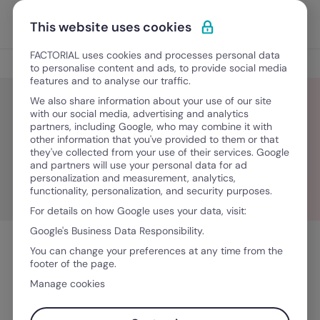
Ir para o conteúdo
Abrir 
Experimente Grátis
This website uses cookies
FACTORIAL uses cookies and processes personal data
Blog
to personalise content and ads, to provide social media
features and to analyse our traffic.
We also share information about your use of our site
with our social media, advertising and analytics
partners, including Google, who may combine it with
Sara Kacbufi
other information that you've provided to them or that
they've collected from your use of their services. Google
and partners will use your personal data for ad
personalization and measurement, analytics,
functionality, personalization, and security purposes.
For details on how Google uses your data, visit:
Google's Business Data Responsibility.
You can change your preferences at any time from the
footer of the page.
Manage cookies