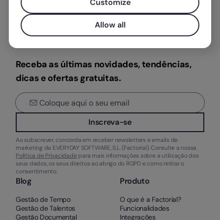
Customize
Allow all
Receba as últimas novidades, tendências,
dicas e ofertas gratuitas.
Inscreva-se
Ao subscrever, concorda em receber newsletters e emails de
marketing da EVERYDAY SOFTWARE, S.L. (Factorial). Consulte a nossa
Política de Privacidade
para mais informações sobre a utilização dos
seus dados, os seus direitos ao abrigo do RGPD e como retirar o
consentimento.
Blog
Produto
Gestão de Tempo
O que é a Factorial?
Gestão de Talentos
Funcionalidades
Gestão Documental
Integrações