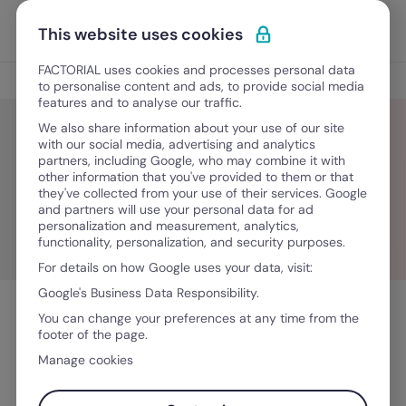
Ir para o conteúdo
Abrir 
Experimente Grátis
This website uses cookies
FACTORIAL uses cookies and processes personal data
Blog
to personalise content and ads, to provide social media
features and to analyse our traffic.
We also share information about your use of our site
with our social media, advertising and analytics
partners, including Google, who may combine it with
Victoria Ponsford
other information that you've provided to them or that
they've collected from your use of their services. Google
and partners will use your personal data for ad
personalization and measurement, analytics,
functionality, personalization, and security purposes.
For details on how Google uses your data, visit:
Google's Business Data Responsibility.
You can change your preferences at any time from the
footer of the page.
Manage cookies