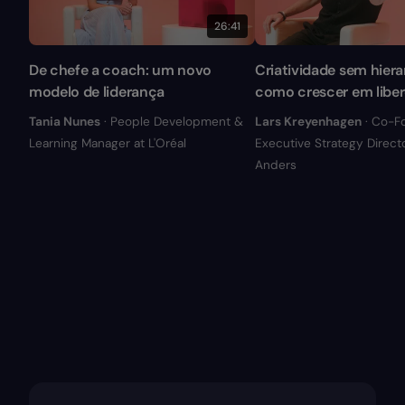
26:41
De chefe a coach: um novo
Criatividade sem hiera
modelo de liderança
como crescer em libe
Tania Nunes
· People Development &
Lars Kreyenhagen
· Co-F
Learning Manager at L'Oréal
Executive Strategy Directo
Anders