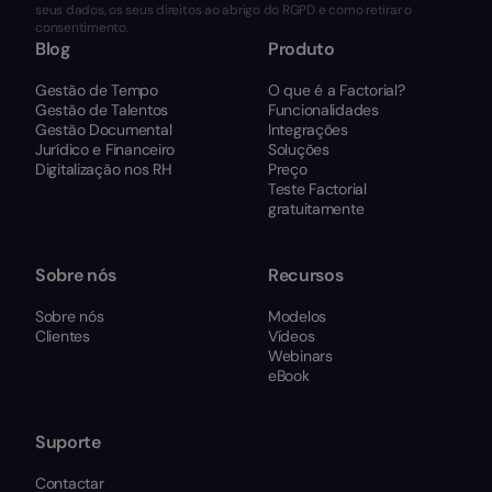
seus dados, os seus direitos ao abrigo do RGPD e como retirar o
consentimento.
Blog
Produto
Gestão de Tempo
O que é a Factorial?
Gestão de Talentos
Funcionalidades
Gestão Documental
Integrações
Jurídico e Financeiro
Soluções
Digitalização nos RH
Preço
Teste Factorial
gratuitamente
Sobre nós
Recursos
Sobre nós
Modelos
Clientes
Vídeos
Webinars
eBook
Suporte
Contactar