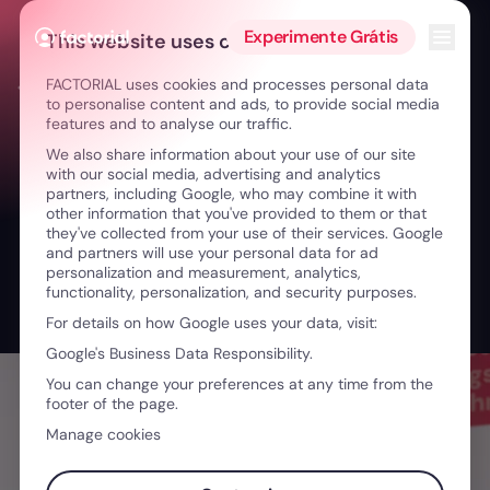
Ir para o conteúdo
Abrir 
Experimente Grátis
This website uses cookies
FACTORIAL uses cookies and processes personal data
← Transformar problemas com a inovação
to personalise content and ads, to provide social media
features and to analyse our traffic.
We also share information about your use of our site
with our social media, advertising and analytics
partners, including Google, who may combine it with
other information that you've provided to them or that
they've collected from your use of their services. Google
and partners will use your personal data for ad
personalization and measurement, analytics,
functionality, personalization, and security purposes.
For details on how Google uses your data, visit:
Google's Business Data Responsibility.
You can change your preferences at any time from the
footer of the page.
Manage cookies