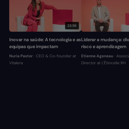
23:56
Inovar na saúde: A tecnologia e as
Liderar a mudança: div
equipas que impactam
risco e aprendizagem
Nuria Pastor
· CEO & Co-founder at
Etienne Ageneau
· Associ
Vitalera
Director at L'Étincelle RH