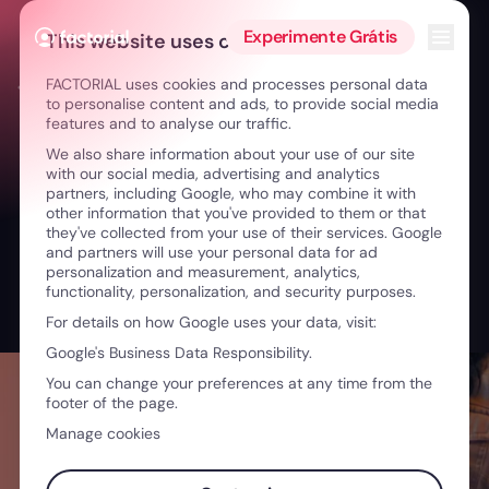
Ir para o conteúdo
Abrir 
Experimente Grátis
This website uses cookies
FACTORIAL uses cookies and processes personal data
← Empreender com energia: networking, desporto e limites
to personalise content and ads, to provide social media
features and to analyse our traffic.
We also share information about your use of our site
with our social media, advertising and analytics
partners, including Google, who may combine it with
other information that you've provided to them or that
they've collected from your use of their services. Google
and partners will use your personal data for ad
personalization and measurement, analytics,
functionality, personalization, and security purposes.
For details on how Google uses your data, visit:
Google's Business Data Responsibility.
You can change your preferences at any time from the
footer of the page.
Manage cookies