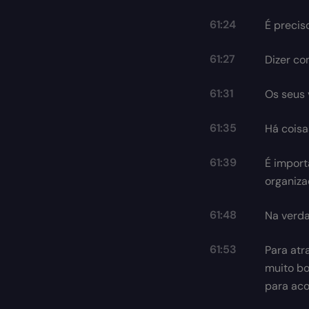
61:24
É precis
61:27
Dizer co
61:31
Os seus 
61:35
Há coisa
61:39
É import
organiza
61:48
Na verda
61:53
Para atr
muito bo
para ac