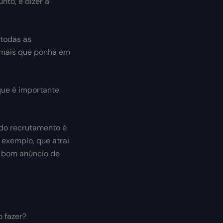
nto, é dizer a
 todas as
 mais que ponha em
que é importante
 do recrutamento é
 exemplo, que atrai
m bom anúncio de
o fazer?