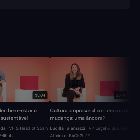
35:04
25:41
íder: bem-estar o
Cultura empresarial em tempos de
Esca
 sustentável
mudança: uma âncora?
vs 
ada
· VP & Head of Spain
Lucilla Talamazzi
· VP, Legal & Business
Jaim
Wellhub
Affairs at BACK2LIFE
Nativ