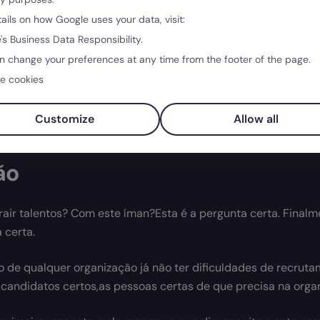
tails on how Google uses your data, visit:
's Business Data Responsibility.
n change your preferences at any time from the footer of the page.
e cookies
Customize
Allow all
ão
air talentos? Com este íman?Esta é a pergunta certa. Finalme
 certa.
o de qualquer organização já não ter dificuldades de recruta
s candidatos certos,as pessoas certas de que precisa na orga