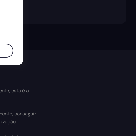
nte, esta é a
mento, conseguir
nização.