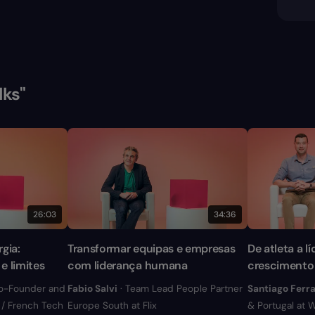
lks"
26:03
34:36
gia:
Transformar equipas e empresas
De atleta a l
e limites
com liderança humana
crescimento
o-Founder and
Fabio Salvi
· Team Lead People Partner
Santiago Ferr
d / French Tech
Europe South at Flix
& Portugal at 