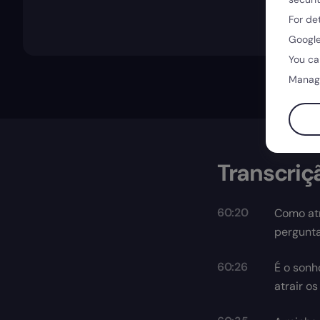
For de
Google
You ca
Manag
Transcriç
60:20
Como atr
pergunta
60:26
É o sonh
atrair o