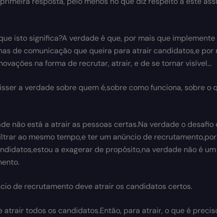
primeira resposta, pelo menos no que diz respeito a este assu
que isto significa?A verdade é que, por mais que implemente
s de comunicação que queira para atrair candidatos,e por
novações na forma de recrutar, atrair, e de se tornar visível...
isser a verdade sobre quem é,sobre como funciona, sobre o 
de não está a atrair as pessoas certas.Na verdade o desafio
 filtrar ao mesmo tempo,e ter um anúncio de recrutamento,por
didatos,estou a exagerar de propósito,na verdade não é u
ento.
io de recrutamento deve atrair os candidatos certos.
 atrair todos os candidatos.Então, para atrair, o que é precis