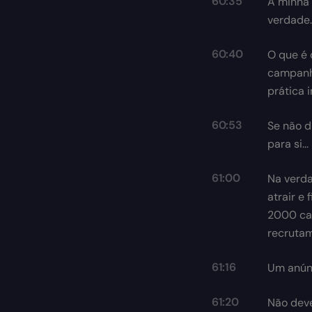
60:35
A minha 
verdade.
60:40
O que é 
campanha
prática i
60:53
Se não d
para si...
61:00
Na verda
atrair e
2000 can
recrutam
61:16
Um anúnc
61:20
Não deve