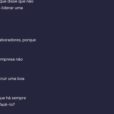
que disse que não
 liderar uma
laboradores, porque
 empresa não
truir uma boa
que há sempre
fazê-lo?