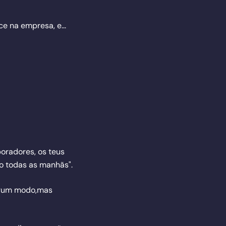
ce na empresa, e...
boradores, os teus
ho todas as manhãs".
lgum modo,mas