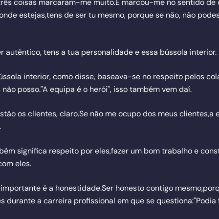
três coisas marcaram-me muito.E marcou-me no sentido de 
onde estejas,tens de ser tu mesmo, porque se não, não podes
r autêntico, tens a tua personalidade e essa bússola interior.
ússola interior, como disse, baseava-se no respeito pelos co
 não posso."A equipa é o herói", isso também vem daí.
stão os clientes, claro.Se não me ocupo dos meus clientes,a
.
bém significa respeito por eles,fazer um bom trabalho e cons
com eles.
 importante é a honestidade.Ser honesto contigo mesmo,por
s durante a carreira profissional em que se questiona:"Podia 