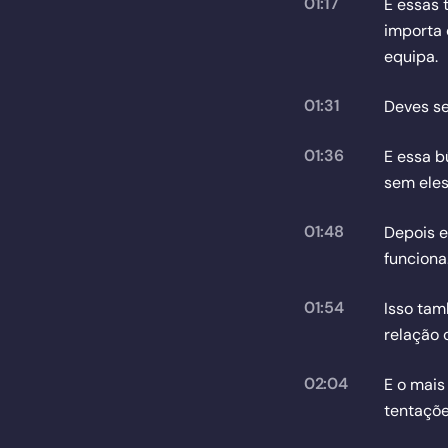
01:17
E essas 
importa 
equipa.
01:31
Deves se
01:36
E essa b
sem eles
01:48
Depois e
funciona
01:54
Isso tam
relação 
02:04
E o mais
tentaçõe