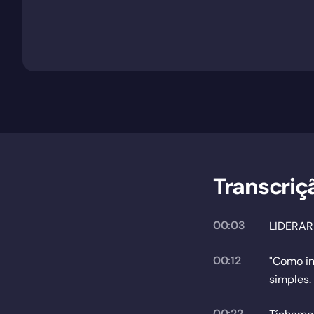
Transcriç
00:03
LIDERAR
00:12
"Como in
simples.
00:22