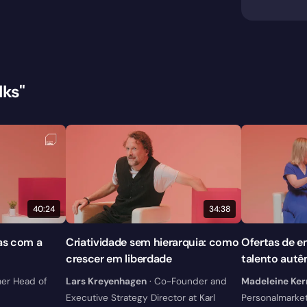
lks"
40:24
34:38
as com a
Criatividade sem hierarquia: como
Ofertas de e
crescer em liberdade
talento autê
er Head of
Lars Kreyenhagen
· Co-Founder and
Madeleine Ker
Executive Strategy Director at Karl
Personalmarket