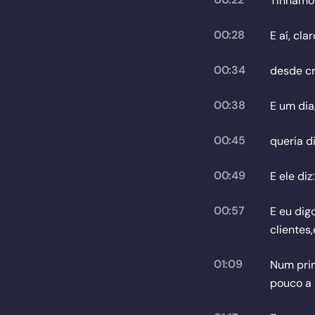
Tínhamos
00:28
E aí, cl
00:34
desde cr
00:38
E um dia
00:45
queria di
00:49
E ele diz
00:57
E eu dig
clientes
01:09
Num pri
pouco a 