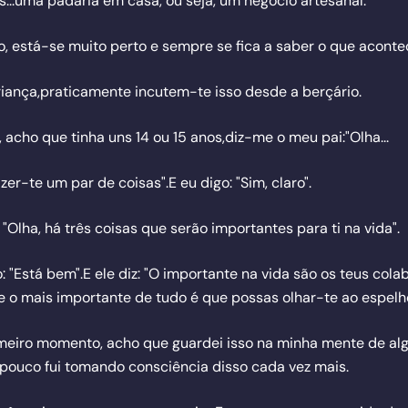
...uma padaria em casa, ou seja, um negócio artesanal.
aro, está-se muito perto e sempre se fica a saber o que aconte
iança,praticamente incutem-te isso desde a berçário.
, acho que tinha uns 14 ou 15 anos,diz-me o meu pai:"Olha...
zer-te um par de coisas".E eu digo: "Sim, claro".
: "Olha, há três coisas que serão importantes para ti na vida".
o: "Está bem".E ele diz: "O importante na vida são os teus cola
,e o mais importante de tudo é que possas olhar-te ao espel
meiro momento, acho que guardei isso na minha mente de a
pouco fui tomando consciência disso cada vez mais.