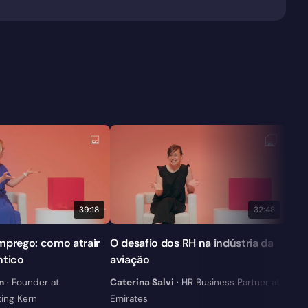
39:18
32:48
mprego: como atrair
O desafio dos RH na indústria da
Adap
ntico
aviação
com 
n
· Founder at
Caterina Salvi
· HR Business Partner at
Cris
ing Kern
Emirates
Códi