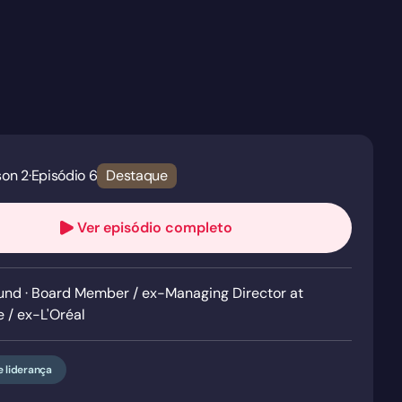
son 2
·
Episódio 6
Destaque
Ver episódio completo
und · Board Member / ex-Managing Director at
 / ex-L'Oréal
e liderança