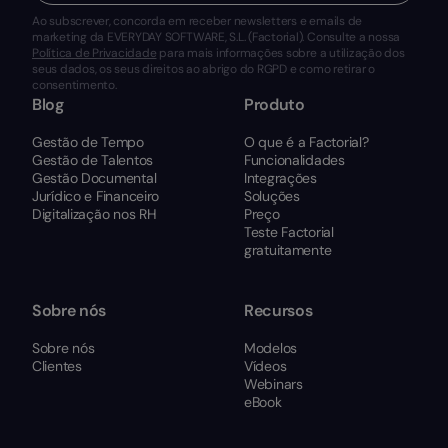
Ao subscrever, concorda em receber newsletters e emails de
marketing da EVERYDAY SOFTWARE, S.L. (Factorial). Consulte a nossa
Política de Privacidade
para mais informações sobre a utilização dos
seus dados, os seus direitos ao abrigo do RGPD e como retirar o
consentimento.
Blog
Produto
Gestão de Tempo
O que é a Factorial?
Gestão de Talentos
Funcionalidades
Gestão Documental
Integrações
Jurídico e Financeiro
Soluções
Digitalização nos RH
Preço
Teste Factorial
gratuitamente
Sobre nós
Recursos
Sobre nós
Modelos
Clientes
Vídeos
Webinars
eBook