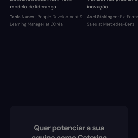
modelo de liderança
inovação
Tania Nunes
· People Development &
Axel Stokinger
· Ex-Form
Learning Manager at L'Oréal
Sales at Mercedes-Benz
Quer potenciar a sua
equipa como Caterina