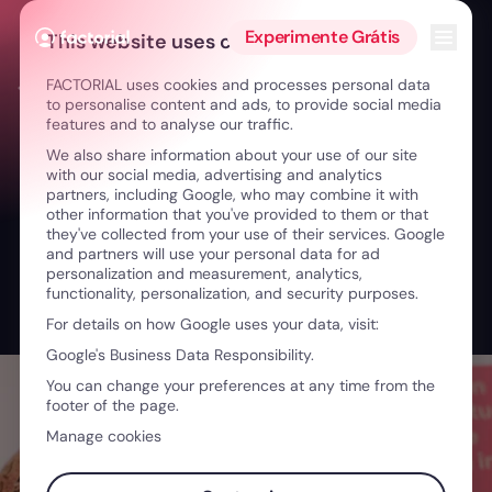
Ir para o conteúdo
Abrir 
Experimente Grátis
This website uses cookies
FACTORIAL uses cookies and processes personal data
← O desafio dos RH na indústria da aviação
to personalise content and ads, to provide social media
features and to analyse our traffic.
We also share information about your use of our site
with our social media, advertising and analytics
partners, including Google, who may combine it with
other information that you've provided to them or that
they've collected from your use of their services. Google
and partners will use your personal data for ad
personalization and measurement, analytics,
functionality, personalization, and security purposes.
For details on how Google uses your data, visit:
Google's Business Data Responsibility.
You can change your preferences at any time from the
footer of the page.
Manage cookies