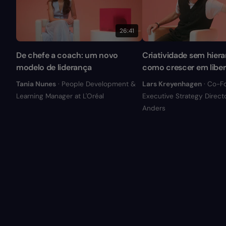
26:41
De chefe a coach: um novo
Criatividade sem hiera
modelo de liderança
como crescer em libe
Tania Nunes
· People Development &
Lars Kreyenhagen
· Co-F
Learning Manager at L'Oréal
Executive Strategy Directo
Anders