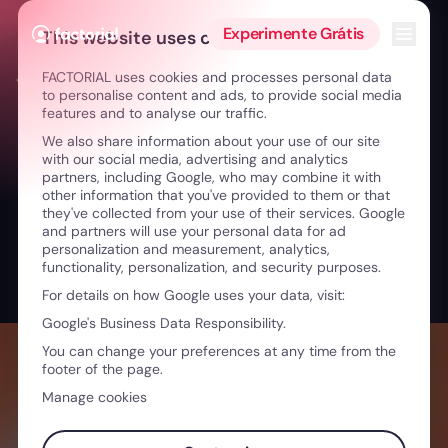
Ir para o conteúdo
Abrir 
Experimente Grátis
This website uses cookies
FACTORIAL uses cookies and processes personal data
← Transformar problemas com a inovação
to personalise content and ads, to provide social media
features and to analyse our traffic.
We also share information about your use of our site
with our social media, advertising and analytics
partners, including Google, who may combine it with
other information that you've provided to them or that
they've collected from your use of their services. Google
and partners will use your personal data for ad
personalization and measurement, analytics,
functionality, personalization, and security purposes.
For details on how Google uses your data, visit:
Google's Business Data Responsibility.
You can change your preferences at any time from the
footer of the page.
Manage cookies