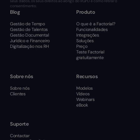
seus dados, os seus direitos ao abrigo do RGPD e como retirar o
consentimento.
Blog
Produto
Gestão de Tempo
O que é a Factorial?
Gestão de Talentos
Funcionalidades
Gestão Documental
Integrações
Jurídico e Financeiro
Soluções
Digitalização nos RH
Preço
Teste Factorial
gratuitamente
Sobre nós
Recursos
Sobre nós
Modelos
Clientes
Vídeos
Webinars
eBook
Suporte
Contactar