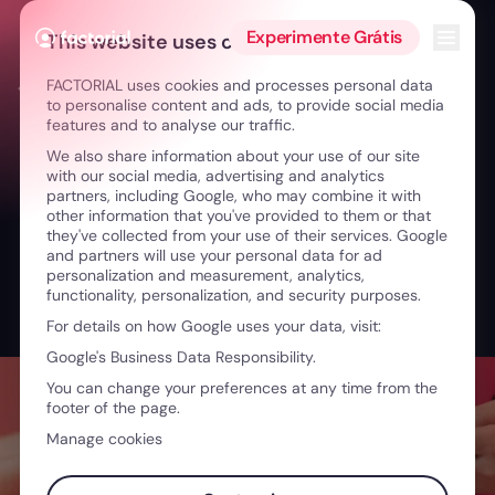
Ir para o conteúdo
Abrir 
Experimente Grátis
This website uses cookies
FACTORIAL uses cookies and processes personal data
← Inovar na saúde: A tecnologia e as equipas que impactam
to personalise content and ads, to provide social media
features and to analyse our traffic.
We also share information about your use of our site
with our social media, advertising and analytics
partners, including Google, who may combine it with
other information that you've provided to them or that
they've collected from your use of their services. Google
and partners will use your personal data for ad
personalization and measurement, analytics,
functionality, personalization, and security purposes.
For details on how Google uses your data, visit:
Google's Business Data Responsibility.
You can change your preferences at any time from the
footer of the page.
Manage cookies