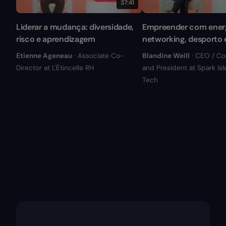
37:41
Liderar a mudança: diversidade,
Empreender com energ
risco e aprendizagem
networking, desporto e
Etienne Ageneau
· Associate Co-
Blandine Weill
· CEO / C
Director at L'Étincelle RH
and President at Spark Is
Tech