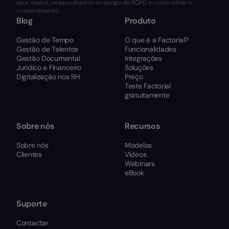
seus dados, os seus direitos ao abrigo do RGPD e como retirar o
consentimento.
Blog
Produto
Gestão de Tempo
O que é a Factorial?
Gestão de Talentos
Funcionalidades
Gestão Documental
Integrações
Jurídico e Financeiro
Soluções
Digitalização nos RH
Preço
Teste Factorial
gratuitamente
Sobre nós
Recursos
Sobre nós
Modelos
Clientes
Vídeos
Webinars
eBook
Suporte
Contactar