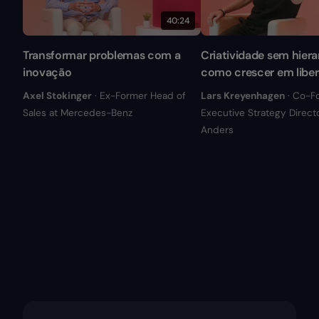
40:24
Transformar problemas com a
Criatividade sem hiera
inovação
como crescer em libe
Axel Stokinger
· Ex-Former Head of
Lars Kreyenhagen
· Co-F
Sales at Mercedes-Benz
Executive Strategy Directo
Anders