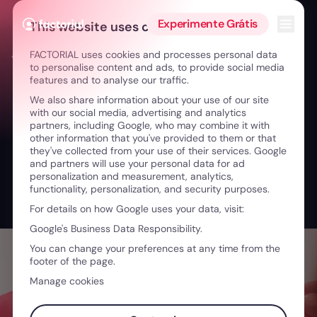
Ir para o conteúdo
Abrir 
Experimente Grátis
This website uses cookies
FACTORIAL uses cookies and processes personal data
← De chefe a coach: um novo modelo de liderança
to personalise content and ads, to provide social media
features and to analyse our traffic.
We also share information about your use of our site
with our social media, advertising and analytics
partners, including Google, who may combine it with
other information that you've provided to them or that
they've collected from your use of their services. Google
and partners will use your personal data for ad
personalization and measurement, analytics,
functionality, personalization, and security purposes.
For details on how Google uses your data, visit:
Google's Business Data Responsibility.
You can change your preferences at any time from the
footer of the page.
Manage cookies