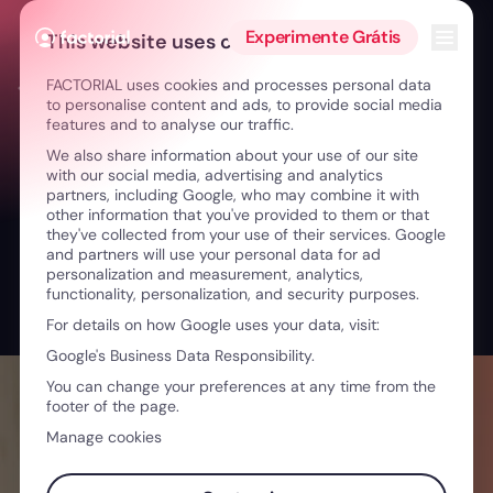
Ir para o conteúdo
Abrir 
Experimente Grátis
This website uses cookies
FACTORIAL uses cookies and processes personal data
← Liderar a mudança: diversidade, risco e aprendizagem
to personalise content and ads, to provide social media
features and to analyse our traffic.
We also share information about your use of our site
with our social media, advertising and analytics
partners, including Google, who may combine it with
other information that you've provided to them or that
they've collected from your use of their services. Google
and partners will use your personal data for ad
personalization and measurement, analytics,
functionality, personalization, and security purposes.
For details on how Google uses your data, visit:
Google's Business Data Responsibility.
You can change your preferences at any time from the
footer of the page.
Manage cookies