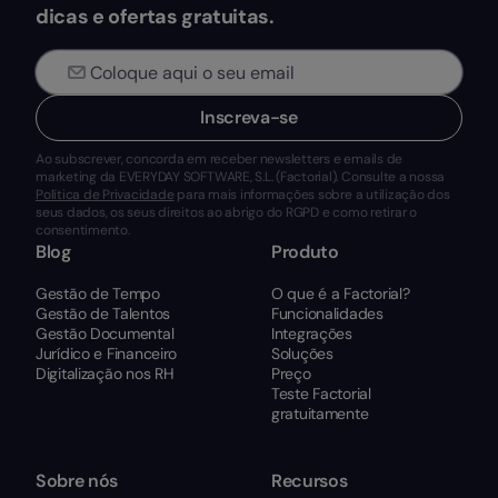
dicas e ofertas gratuitas.
Inscreva-se
Ao subscrever, concorda em receber newsletters e emails de
marketing da EVERYDAY SOFTWARE, S.L. (Factorial). Consulte a nossa
Política de Privacidade
para mais informações sobre a utilização dos
seus dados, os seus direitos ao abrigo do RGPD e como retirar o
consentimento.
Blog
Produto
Gestão de Tempo
O que é a Factorial?
Gestão de Talentos
Funcionalidades
Gestão Documental
Integrações
Jurídico e Financeiro
Soluções
Digitalização nos RH
Preço
Teste Factorial
gratuitamente
Sobre nós
Recursos