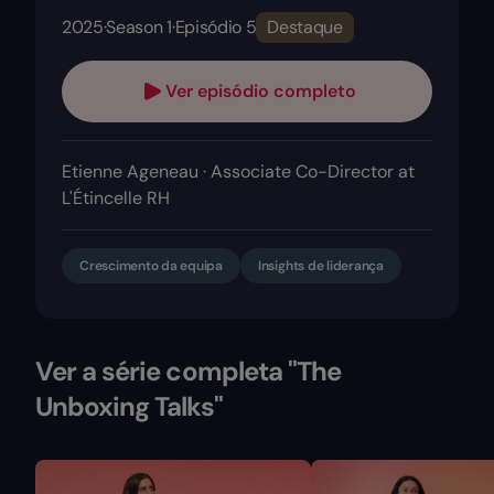
2025
·
Season 1
·
Episódio 5
Destaque
Ver episódio completo
Etienne Ageneau · Associate Co-Director at
L'Étincelle RH
Crescimento da equipa
Insights de liderança
Ver a série completa "The
Unboxing Talks"