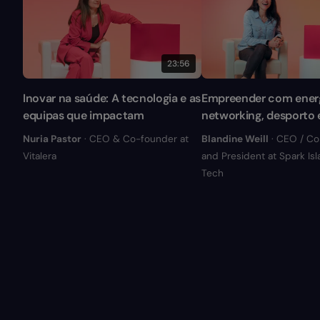
23:56
Inovar na saúde: A tecnologia e as
Empreender com energ
equipas que impactam
networking, desporto e
Nuria Pastor
· CEO & Co-founder at
Blandine Weill
· CEO / C
Vitalera
and President at Spark Is
Tech