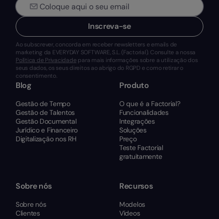
Inscreva-se
Ao subscrever, concorda em receber newsletters e emails de
marketing da EVERYDAY SOFTWARE, S.L. (Factorial). Consulte a nossa
Política de Privacidade
para mais informações sobre a utilização dos
seus dados, os seus direitos ao abrigo do RGPD e como retirar o
consentimento.
Blog
Produto
Gestão de Tempo
O que é a Factorial?
Gestão de Talentos
Funcionalidades
Gestão Documental
Integrações
Jurídico e Financeiro
Soluções
Digitalização nos RH
Preço
Teste Factorial
gratuitamente
Sobre nós
Recursos
Sobre nós
Modelos
Clientes
Vídeos