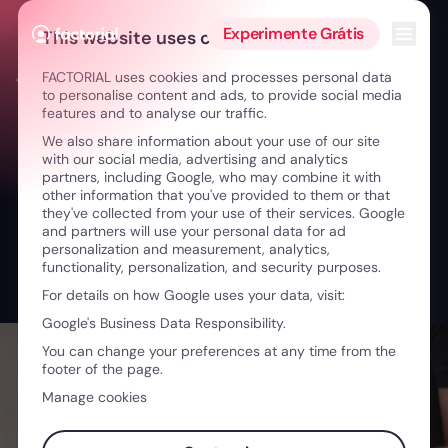
Ir para o conteúdo
Abrir 
Experimente Grátis
This website uses cookies
FACTORIAL uses cookies and processes personal data
← On The Deck | Como a IA transforma o recrutamento
to personalise content and ads, to provide social media
features and to analyse our traffic.
We also share information about your use of our site
with our social media, advertising and analytics
partners, including Google, who may combine it with
other information that you've provided to them or that
they've collected from your use of their services. Google
and partners will use your personal data for ad
personalization and measurement, analytics,
functionality, personalization, and security purposes.
For details on how Google uses your data, visit:
Google's Business Data Responsibility.
You can change your preferences at any time from the
footer of the page.
Manage cookies