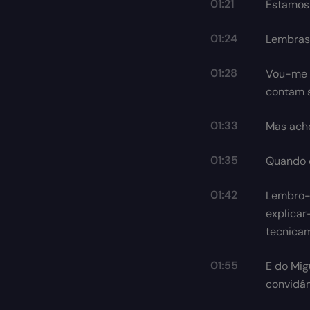
01:21
Estamos 
01:24
Lembras-
01:28
Vou-me s
contam s
01:33
Mas acho
01:35
Quando c
01:42
Lembro-m
explicar
tecnicam
01:55
E do Mig
convidám