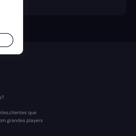
s?
tes,clientes que
com grandes players