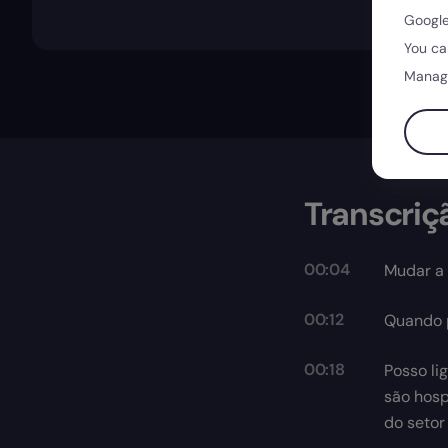
Google
You ca
Manag
Transcriç
00:04
Mudar a 
00:12
Quando p
00:18
Posso li
são hosp
do setor