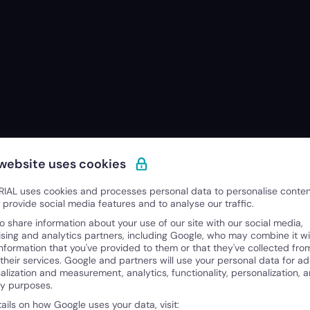
 website uses cookies
r potenciar a sua equipa como Nuria Pas
IAL uses cookies and processes personal data to personalise conte
o provide social media features and to analyse our traffic.
o share information about your use of our site with our social media,
o a fortalecer a liderança e promover uma cultura de con
ising and analytics partners, including Google, who may combine it wi
tenha clareza financeira e potencie toda a sua organiza
information that you've provided to them or that they've collected fro
 their services. Google and partners will use your personal data for ad
alization and measurement, analytics, functionality, personalization, 
Saber mais →
ty purposes.
tails on how Google uses your data, visit: