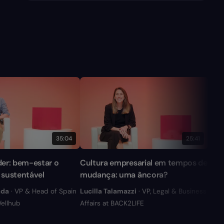
35:04
25:41
íder: bem-estar o
Cultura empresarial em tempos de
Esca
 sustentável
mudança: uma âncora?
vs 
ada
· VP & Head of Spain
Lucilla Talamazzi
· VP, Legal & Business
Jaim
Wellhub
Affairs at BACK2LIFE
Nativ