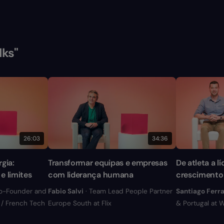
lks"
26:03
34:36
gia:
Transformar equipas e empresas
De atleta a l
e limites
com liderança humana
crescimento
o-Founder and
Fabio Salvi
· Team Lead People Partner
Santiago Ferr
d / French Tech
Europe South at Flix
& Portugal at 