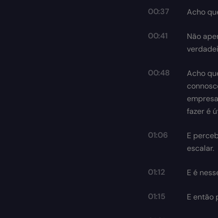
00:37
Acho que
00:41
Não apen
verdadei
00:48
Acho que
connosco
empresas
fazer é ú
01:06
E perceb
escalar.
01:12
E é ness
01:15
E então 