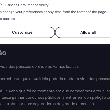
's Business Data Responsibility.
n change your preferences at any time from the footer of the page.
e cookies
Customize
Allow all
ão
vida das pessoas com ideias Vamos lá... Luz.
ercebeste que a tua ideia poderia mudar a vida das pessoa
gá-la.Acho que foi no momento em que começámos a ter clien
itais,a ganhar concursos públicos, a entrar em competição 
 e a trabalhar com seguradoras de grande dimensão.