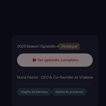
2025
·
Season 1
·
Episódio 4
Destaque
Ver episódio completo
Nuria Pastor · CEO & Co-founder at Vitalera
Insights de liderança
Gestão de processos